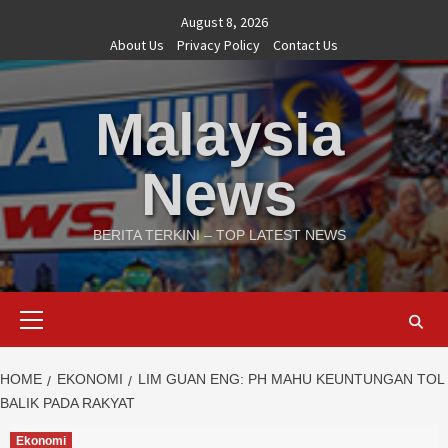
Skip
August 8, 2026
to
About Us
Privacy Policy
Contact Us
content
Malaysia
News
BERITA TERKINI – TOP LATEST NEWS
Primary
Menu
HOME
EKONOMI
LIM GUAN ENG: PH MAHU KEUNTUNGAN TOL
BALIK PADA RAKYAT
Ekonomi