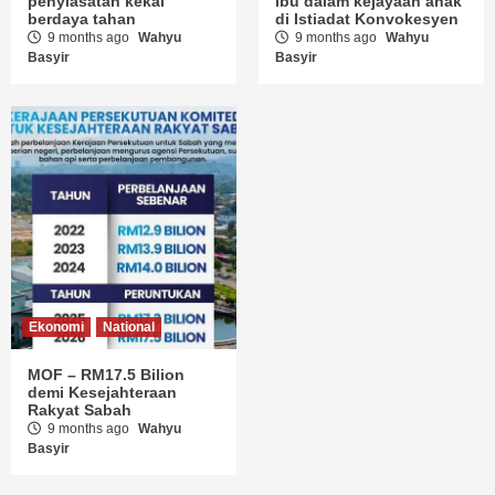
penyiasatan kekal
ibu dalam kejayaan anak
berdaya tahan
di Istiadat Konvokesyen
9 months ago
Wahyu
9 months ago
Wahyu
Basyir
Basyir
Ekonomi
National
MOF – RM17.5 Bilion
demi Kesejahteraan
Rakyat Sabah
9 months ago
Wahyu
Basyir