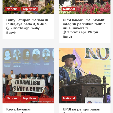
National
Top News
National
Bunyi letupan meriam di
UPSI lancar lima inisiatif
Putrajaya pada 3, 5 Jun
integriti perkukuh tadbir
urus universiti
2 months ago
Wahyu
9 months ago
Wahyu
Basyir
Basyir
National
Top News
National
Kewartawanan
UPSI rai pengorbanan