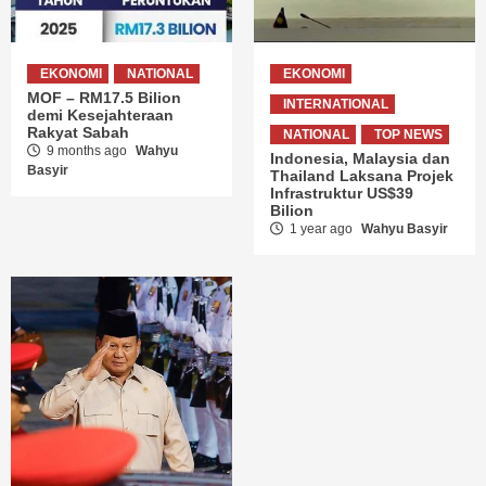
EKONOMI
NATIONAL
EKONOMI
MOF – RM17.5 Bilion
INTERNATIONAL
demi Kesejahteraan
Rakyat Sabah
NATIONAL
TOP NEWS
9 months ago
Wahyu
Indonesia, Malaysia dan
Basyir
Thailand Laksana Projek
Infrastruktur US$39
Bilion
1 year ago
Wahyu Basyir