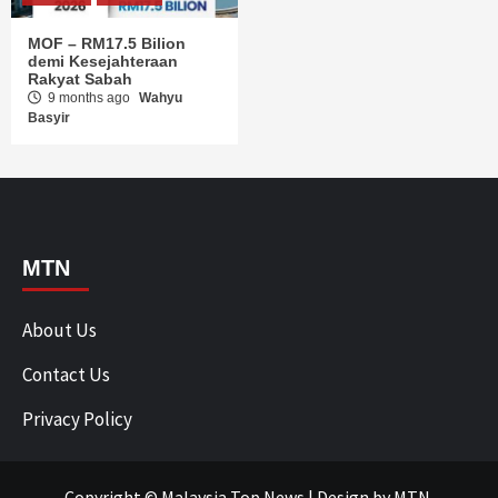
MOF – RM17.5 Bilion
demi Kesejahteraan
Rakyat Sabah
9 months ago
Wahyu
Basyir
MTN
About Us
Contact Us
Privacy Policy
Copyright © Malaysia Top News
|
Design
by MTN.