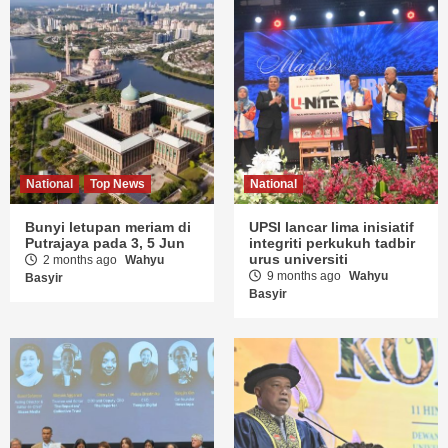
National
Top News
National
Bunyi letupan meriam di
UPSI lancar lima inisiatif
Putrajaya pada 3, 5 Jun
integriti perkukuh tadbir
urus universiti
2 months ago
Wahyu
9 months ago
Wahyu
Basyir
Basyir