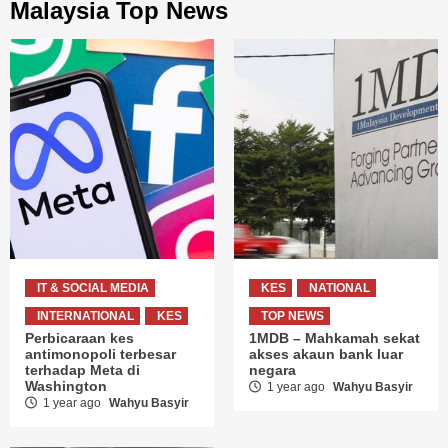
Malaysia Top News
IT & SOCIAL MEDIA
KES
NATIONAL
INTERNATIONAL
KES
TOP NEWS
Perbicaraan kes
1MDB – Mahkamah sekat
antimonopoli terbesar
akses akaun bank luar
terhadap Meta di
negara
Washington
1 year ago
Wahyu Basyir
1 year ago
Wahyu Basyir