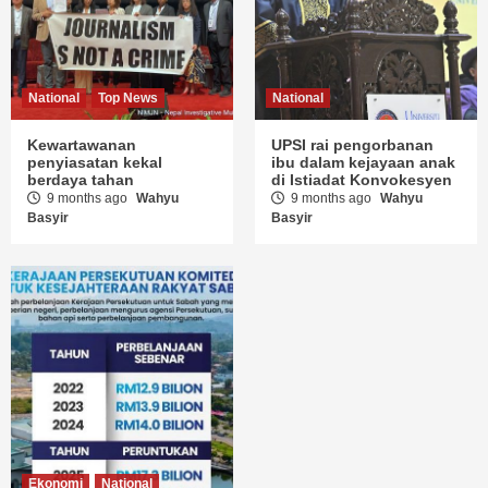
National
Top News
National
Kewartawanan
UPSI rai pengorbanan
penyiasatan kekal
ibu dalam kejayaan anak
berdaya tahan
di Istiadat Konvokesyen
9 months ago
Wahyu
9 months ago
Wahyu
Basyir
Basyir
Ekonomi
National