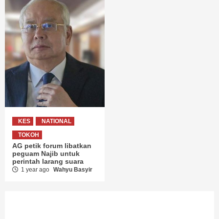
KES
NATIONAL
TOKOH
AG petik forum libatkan
peguam Najib untuk
perintah larang suara
1 year ago
Wahyu Basyir