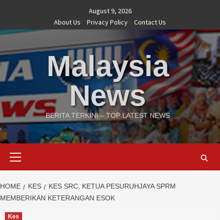
Skip
August 9, 2026
to
About Us
Privacy Policy
Contact Us
content
Malaysia
News
BERITA TERKINI – TOP LATEST NEWS
Primary
Menu
HOME
KES
KES SRC, KETUA PESURUHJAYA SPRM
MEMBERIKAN KETERANGAN ESOK
Kes