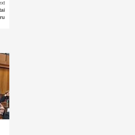
xt
tai
ru