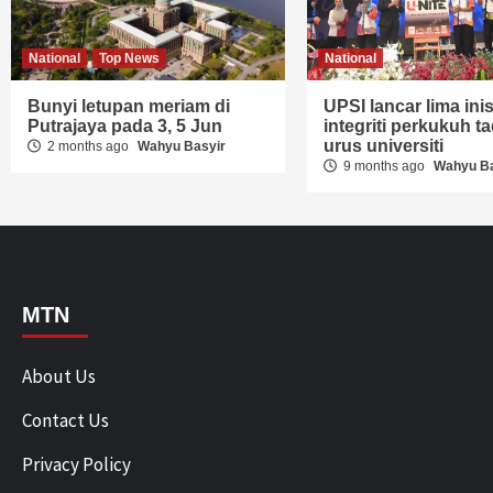
National
Top News
National
Bunyi letupan meriam di
UPSI lancar lima inisi
Putrajaya pada 3, 5 Jun
integriti perkukuh ta
urus universiti
2 months ago
Wahyu Basyir
9 months ago
Wahyu Ba
MTN
About Us
Contact Us
Privacy Policy