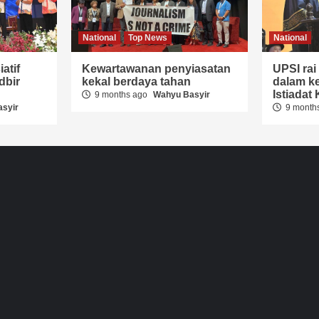
National
Top News
National
atif
Kewartawanan penyiasatan
UPSI ra
dbir
kekal berdaya tahan
dalam ke
Istiada
9 months ago
Wahyu Basyir
syir
9 month