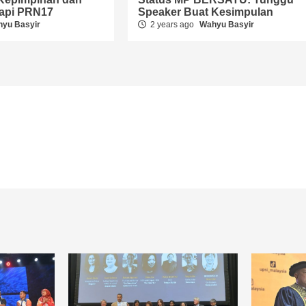
dapi PRN17
Speaker Buat Kesimpulan
yu Basyir
2 years ago
Wahyu Basyir