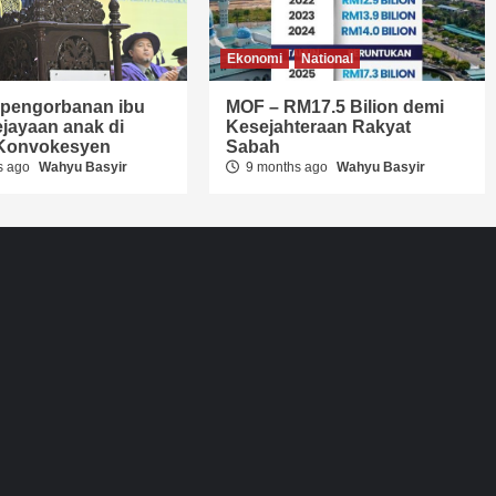
Ekonomi
National
i pengorbanan ibu
MOF – RM17.5 Bilion demi
jayaan anak di
Kesejahteraan Rakyat
t Konvokesyen
Sabah
s ago
Wahyu Basyir
9 months ago
Wahyu Basyir