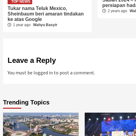
TOP NEWS
persiapan ha
Tukar nama Teluk Mexico,
2 years ago
Wah
Sheinbaum beri amaran tindakan
ke atas Google
1 year ago
Wahyu Basyir
Leave a Reply
You must be
logged in
to post a comment.
Trending Topics