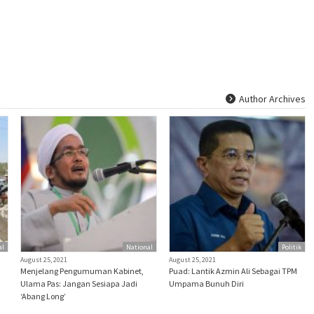
Author Archives
al
National
Politik
August 25, 2021
August 25, 2021
Menjelang Pengumuman Kabinet,
Puad: Lantik Azmin Ali Sebagai TPM
Ulama Pas: Jangan Sesiapa Jadi
Umpama Bunuh Diri
‘Abang Long’