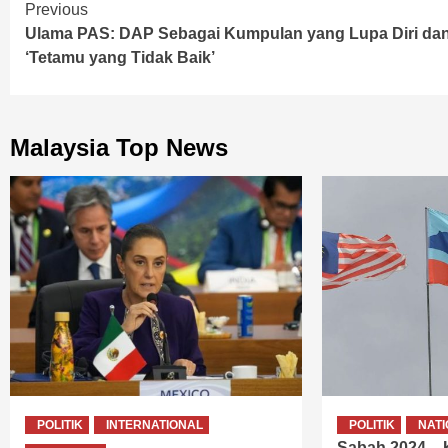
Continue
Previous
Ulama PAS: DAP Sebagai Kumpulan yang Lupa Diri da
Reading
‘Tetamu yang Tidak Baik’
Malaysia Top News
POLITIK
INTERNATIONAL
POLITIK
NAT
Sabah 2024 –