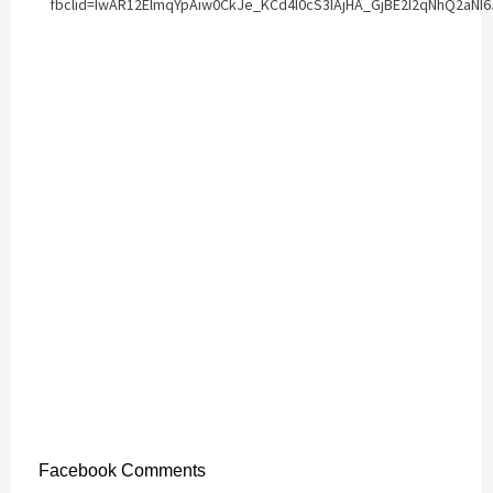
fbclid=IwAR12ElmqYpAiw0CkJe_KCd4I0cS3IAjHA_GjBE2I2qNhQ2aNI
Facebook Comments