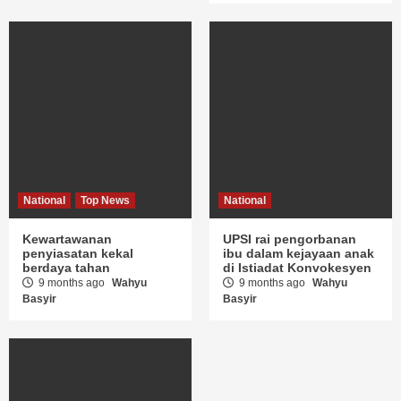
National
Top News
National
Kewartawanan
UPSI rai pengorbanan
penyiasatan kekal
ibu dalam kejayaan anak
berdaya tahan
di Istiadat Konvokesyen
9 months ago
Wahyu
9 months ago
Wahyu
Basyir
Basyir