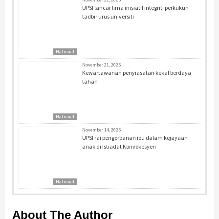
UPSI lancar lima inisiatif integriti perkukuh
tadbir urus universiti
National
November 21, 2025
Kewartawanan penyiasatan kekal berdaya
tahan
National
November 14, 2025
UPSI rai pengorbanan ibu dalam kejayaan
anak di Istiadat Konvokesyen
National
About The Author