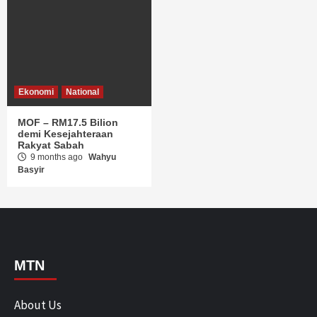
Ekonomi
National
MOF – RM17.5 Bilion
demi Kesejahteraan
Rakyat Sabah
9 months ago
Wahyu
Basyir
MTN
About Us