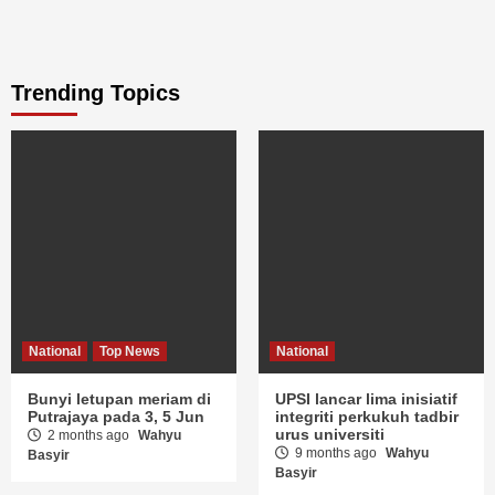
Trending Topics
National
Top News
National
Bunyi letupan meriam di
UPSI lancar lima inisiatif
Putrajaya pada 3, 5 Jun
integriti perkukuh tadbir
urus universiti
2 months ago
Wahyu
9 months ago
Wahyu
Basyir
Basyir