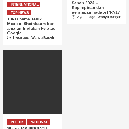
Sabah 2024 –
INTERNATIONAL
Kepimpinan dan
persiapan hadapi PRN17
TOP NEWS
2 years ago
Wahyu Basyir
Tukar nama Teluk
Mexico, Sheinbaum beri
amaran tindakan ke atas
Google
1 year ago
Wahyu Basyir
POLITIK
NATIONAL
Status MP BERSATU: