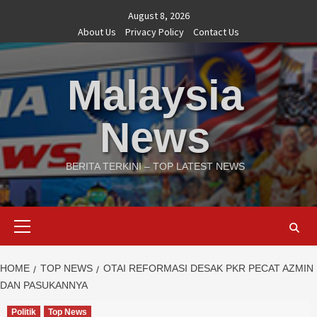
Skip
August 8, 2026
to
About Us
Privacy Policy
Contact Us
content
Malaysia
News
BERITA TERKINI – TOP LATEST NEWS
Primary
Menu
HOME
TOP NEWS
OTAI REFORMASI DESAK PKR PECAT AZMIN
DAN PASUKANNYA
Politik
Top News