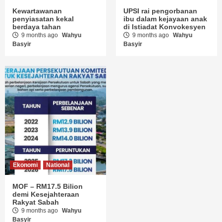
Kewartawanan
UPSI rai pengorbanan
penyiasatan kekal
ibu dalam kejayaan anak
berdaya tahan
di Istiadat Konvokesyen
9 months ago
Wahyu
9 months ago
Wahyu
Basyir
Basyir
Ekonomi
National
MOF – RM17.5 Bilion
demi Kesejahteraan
Rakyat Sabah
9 months ago
Wahyu
Basyir