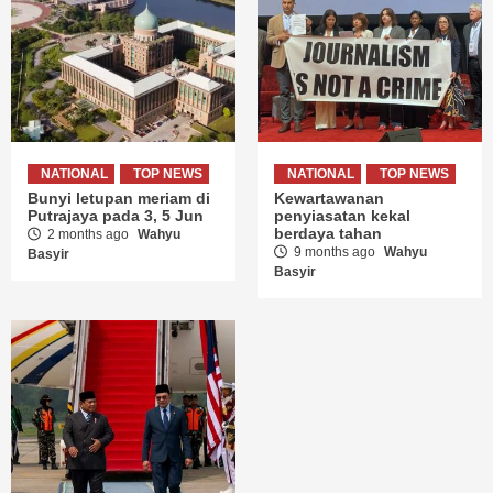
NATIONAL
TOP NEWS
NATIONAL
TOP NEWS
Bunyi letupan meriam di
Kewartawanan
Putrajaya pada 3, 5 Jun
penyiasatan kekal
berdaya tahan
2 months ago
Wahyu
9 months ago
Wahyu
Basyir
Basyir