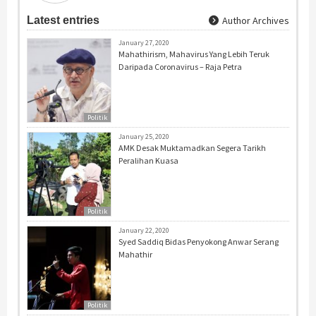
Latest entries
Author Archives
January 27, 2020
Mahathirism, Mahavirus Yang Lebih Teruk
Daripada Coronavirus – Raja Petra
Politik
January 25, 2020
AMK Desak Muktamadkan Segera Tarikh
Peralihan Kuasa
Politik
January 22, 2020
Syed Saddiq Bidas Penyokong Anwar Serang
Mahathir
Politik