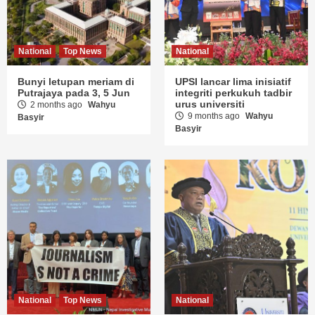
National
Top News
National
Bunyi letupan meriam di
UPSI lancar lima inisiatif
Putrajaya pada 3, 5 Jun
integriti perkukuh tadbir
urus universiti
2 months ago
Wahyu
9 months ago
Wahyu
Basyir
Basyir
National
Top News
National