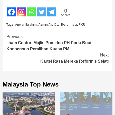
0
Shares
Tags:
Anwar Ibrahim
,
Azmin Ali
,
Otai Reformasi
,
PKR
Continue
Previous
Ilham Centre: Majlis Presiden PH Perlu Buat
Reading
Konsensus Peralihan Kuasa PM
Next
Kartel Rasa Mereka Reformis Sejati
Malaysia Top News