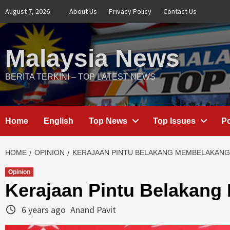
Skip
August 7, 2026
About Us
Privacy Policy
Contact Us
to
content
Malaysia News
BERITA TERKINI – TOP LATEST NEWS
Home
English
Top News
Top Issues
Po
HOME
OPINION
KERAJAAN PINTU BELAKANG MEMBELAKANG
Opinion
Kerajaan Pintu Belakang
6 years ago
Anand Pavit