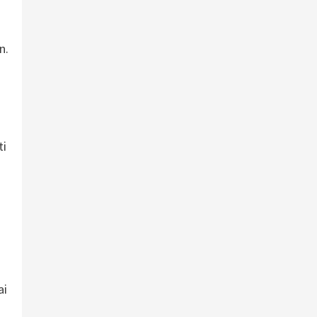
n.
ti
ai