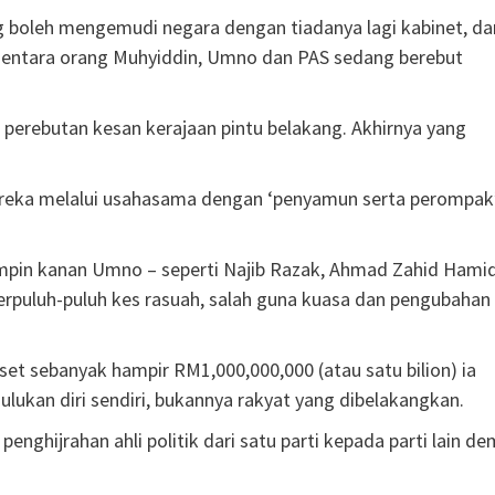
ng boleh mengemudi negara dengan tiadanya lagi kabinet, da
ementara orang Muhyiddin, Umno dan PAS sedang berebut
perebutan kesan kerajaan pintu belakang. Akhirnya yang
mereka melalui usahasama dengan ‘penyamun serta perompak
mpin kanan Umno – seperti Najib Razak, Ahmad Zahid Hamid
puluh-puluh kes rasuah, salah guna kuasa dan pengubahan
t sebanyak hampir RM1,000,000,000 (atau satu bilion) ia
an diri sendiri, bukannya rakyat yang dibelakangkan.
nghijrahan ahli politik dari satu parti kepada parti lain de