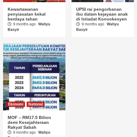
Kewartawanan
UPSI rai pengorbanan
penyiasatan kekal
ibu dalam kejayaan anak
berdaya tahan
di Istiadat Konvokesyen
9 months ago
Wahyu
9 months ago
Wahyu
Basyir
Basyir
Ekonomi
National
MOF – RM17.5 Bilion
demi Kesejahteraan
Rakyat Sabah
9 months ago
Wahyu