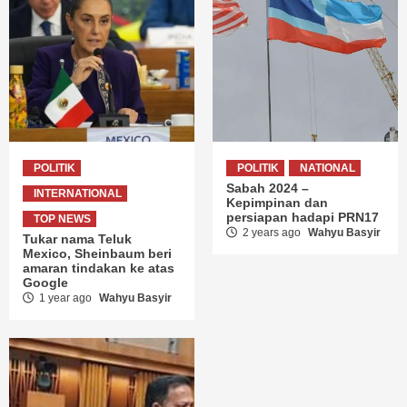
POLITIK
POLITIK
NATIONAL
Sabah 2024 –
INTERNATIONAL
Kepimpinan dan
persiapan hadapi PRN17
TOP NEWS
2 years ago
Wahyu Basyir
Tukar nama Teluk
Mexico, Sheinbaum beri
amaran tindakan ke atas
Google
1 year ago
Wahyu Basyir