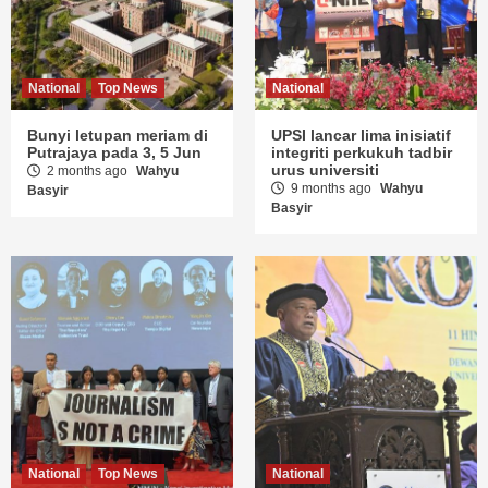
National
Top News
National
Bunyi letupan meriam di
UPSI lancar lima inisiatif
Putrajaya pada 3, 5 Jun
integriti perkukuh tadbir
urus universiti
2 months ago
Wahyu
9 months ago
Wahyu
Basyir
Basyir
National
Top News
National