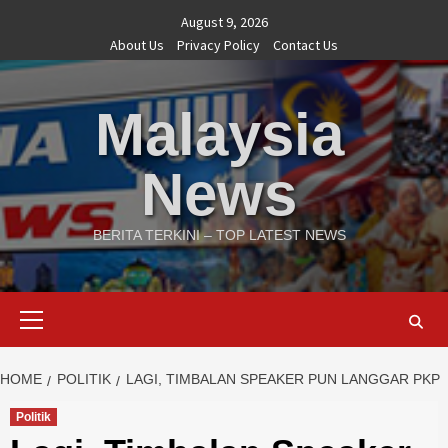
Skip
August 9, 2026
to
About Us
Privacy Policy
Contact Us
content
Malaysia
News
BERITA TERKINI – TOP LATEST NEWS
Primary
Menu
HOME
POLITIK
LAGI, TIMBALAN SPEAKER PUN LANGGAR PKP
Politik