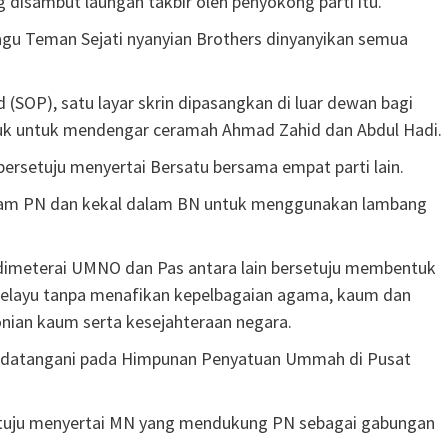
g disambut laungan takbir oleh penyokong parti itu.
agu Teman Sejati nyanyian Brothers dinyanyikan semua
(SOP), satu layar skrin dipasangkan di luar dewan bagi
uk untuk mendengar ceramah Ahmad Zahid dan Abdul Hadi.
bersetuju menyertai Bersatu bersama empat parti lain.
alam PN dan kekal dalam BN untuk menggunakan lambang
dimeterai UMNO dan Pas antara lain bersetuju membentuk
elayu tanpa menafikan kepelbagaian agama, kaum dan
onian kaum serta kesejahteraan negara.
ndatangani pada Himpunan Penyatuan Ummah di Pusat
setuju menyertai MN yang mendukung PN sebagai gabungan