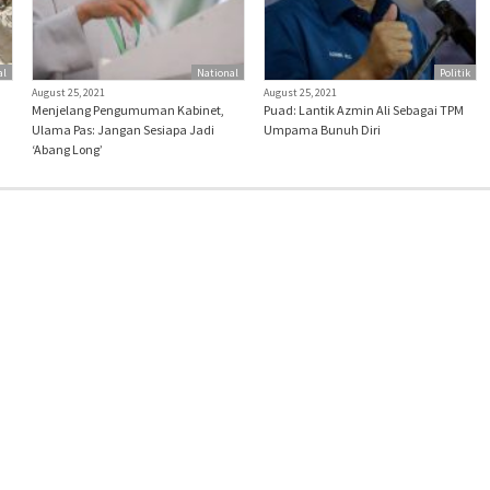
al
National
Politik
August 25, 2021
August 25, 2021
Menjelang Pengumuman Kabinet,
Puad: Lantik Azmin Ali Sebagai TPM
Ulama Pas: Jangan Sesiapa Jadi
Umpama Bunuh Diri
‘Abang Long’