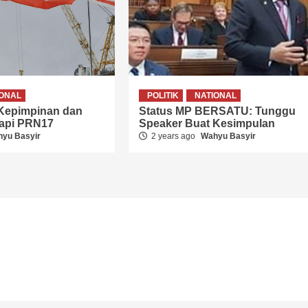
IONAL
POLITIK
NATIONAL
 Kepimpinan dan
Status MP BERSATU: Tunggu
dapi PRN17
Speaker Buat Kesimpulan
yu Basyir
2 years ago
Wahyu Basyir