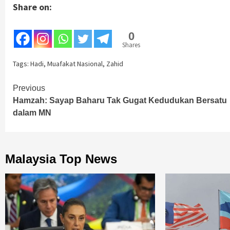
Share on:
0
Shares
Tags:
Hadi
,
Muafakat Nasional
,
Zahid
Continue
Previous
Hamzah: Sayap Baharu Tak Gugat Kedudukan Bersatu
Reading
dalam MN
Malaysia Top News