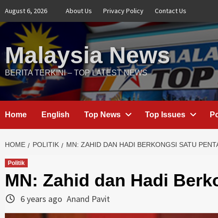
Skip
August 6, 2026
About Us
Privacy Policy
Contact Us
to
content
Malaysia News
BERITA TERKINI – TOP LATEST NEWS
Home
English
Top News
Top Issues
Po
HOME
POLITIK
MN: ZAHID DAN HADI BERKONGSI SATU PENT
Politik
MN: Zahid dan Hadi Berk
6 years ago
Anand Pavit