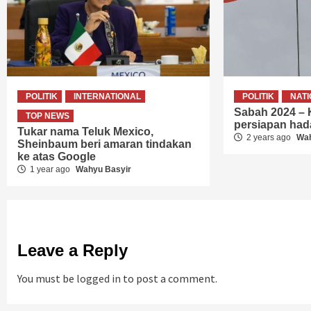
POLITIK
INTERNATIONAL
POLITIK
NAT
Sabah 2024 –
TOP NEWS
persiapan ha
Tukar nama Teluk Mexico,
2 years ago
Wah
Sheinbaum beri amaran tindakan
ke atas Google
1 year ago
Wahyu Basyir
Leave a Reply
You must be
logged in
to post a comment.