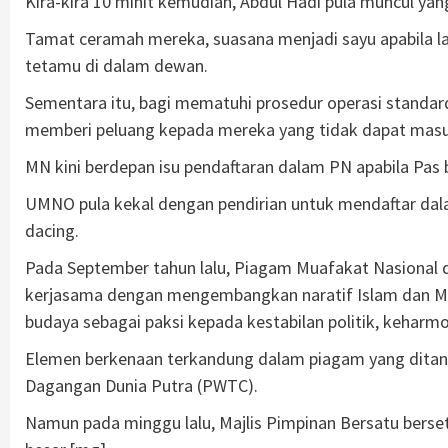
Kira-kira 10 minit kemudian, Abdul Hadi pula muncul yan
Tamat ceramah mereka, suasana menjadi sayu apabila l
tetamu di dalam dewan.
Sementara itu, bagi mematuhi prosedur operasi standard 
memberi peluang kepada mereka yang tidak dapat mas
MN kini berdepan isu pendaftaran dalam PN apabila Pas 
UMNO pula kekal dengan pendirian untuk mendaftar d
dacing.
Pada September tahun lalu, Piagam Muafakat Nasional 
kerjasama dengan mengembangkan naratif Islam dan M
budaya sebagai paksi kepada kestabilan politik, keharm
Elemen berkenaan terkandung dalam piagam yang dita
Dagangan Dunia Putra (PWTC).
Namun pada minggu lalu, Majlis Pimpinan Bersatu ber