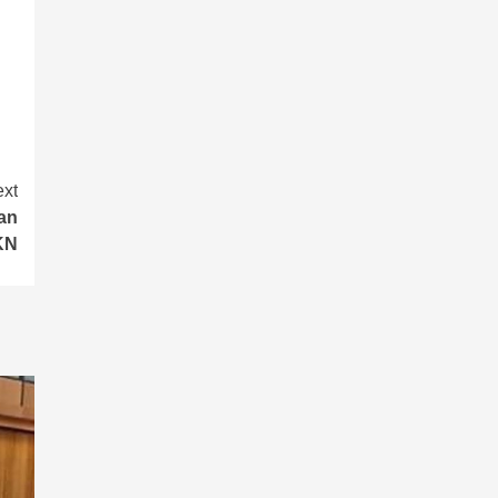
xt
an
MKN