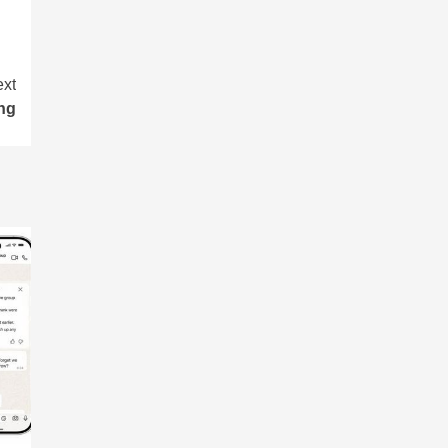
xt
ng