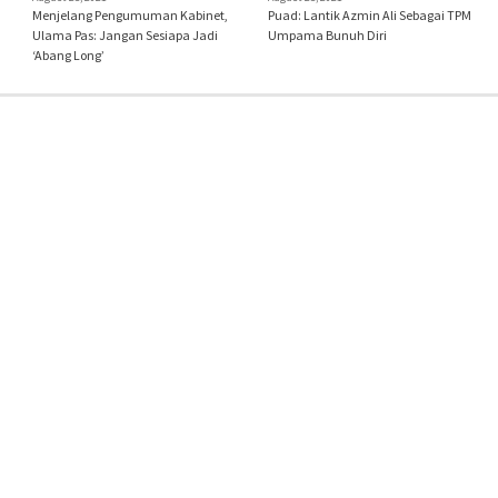
Menjelang Pengumuman Kabinet,
Puad: Lantik Azmin Ali Sebagai TPM
Ulama Pas: Jangan Sesiapa Jadi
Umpama Bunuh Diri
‘Abang Long’