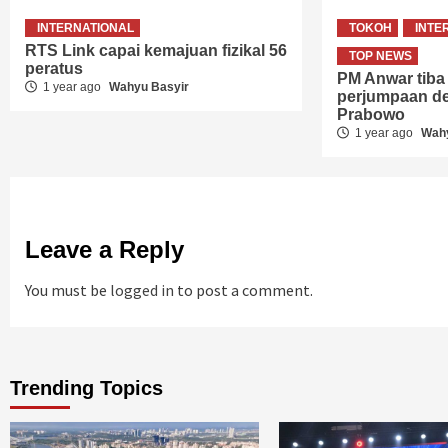
INTERNATIONAL
TOKOH
INTE
RTS Link capai kemajuan fizikal 56
TOP NEWS
peratus
PM Anwar tiba
1 year ago
Wahyu Basyir
perjumpaan d
Prabowo
1 year ago
Wahy
Leave a Reply
You must be
logged in
to post a comment.
Trending Topics