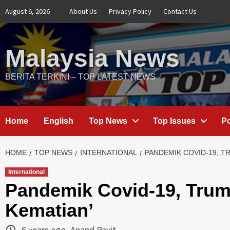
Skip
August 6, 2026
About Us
Privacy Policy
Contact Us
to
content
Malaysia News
BERITA TERKINI – TOP LATEST NEWS
Home
English
Top News
Top Issues
Po
HOME
TOP NEWS
INTERNATIONAL
PANDEMIK COVID-19, T
International
Pandemik Covid-19, Trum
Kematian’
6 years ago
Anand Pavit