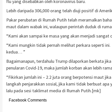
flu yang disebabkan oleh koronavirus baru.
Lebih daripada 306,000 orang telah diuji positif di Ameri
Pakar perubatan di Rumah Putih telah meramalkan baha
maut dalam wabak ini, walaupun perintah duduk di rumah
“Kami akan sampai ke masa yang akan menjadi sangat d
“Kami mungkin tidak pernah melihat perkara seperti in
kedua… ”
Bagaimanapun, terdahulu Trump dilaporkan berkata jik
penularan Covid-19, maka jumlah korban akan lebih rama
“Fikirkan jumlah ini – 2.2 juta orang berpotensi maut ji
langkah penjarakkan sosial, jika kami tidak berbuat ap
lalu pada sesi taklimat media di Rumah Putih.[mk]
Facebook Comments