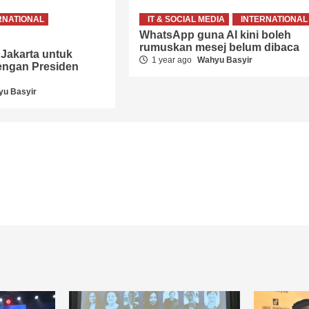
RNATIONAL
IT & SOCIAL MEDIA
INTERNATIONAL
WhatsApp guna AI kini boleh
rumuskan mesej belum dibaca
 Jakarta untuk
1 year ago
Wahyu Basyir
engan Presiden
u Basyir