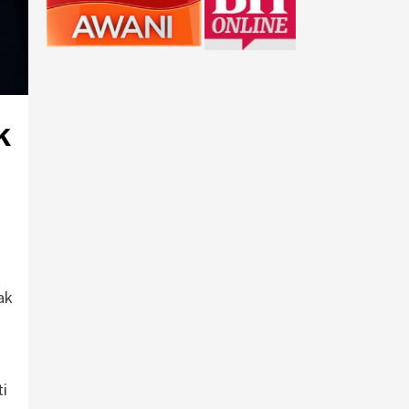
k
ak
ti