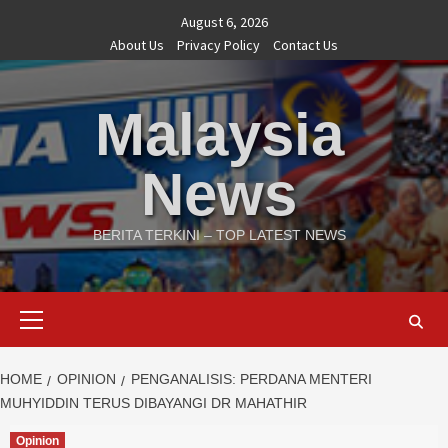
Skip
August 6, 2026
to
About Us
Privacy Policy
Contact Us
content
Malaysia
News
BERITA TERKINI – TOP LATEST NEWS
Primary
Menu
HOME
OPINION
PENGANALISIS: PERDANA MENTERI
MUHYIDDIN TERUS DIBAYANGI DR MAHATHIR
Opinion