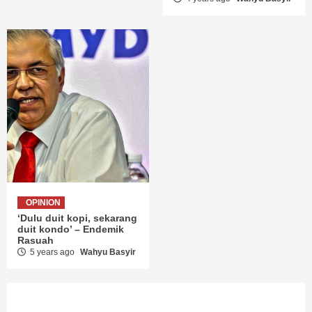
OPINION
‘Dulu duit kopi, sekarang
duit kondo’ – Endemik
Rasuah
5 years ago
Wahyu Basyir