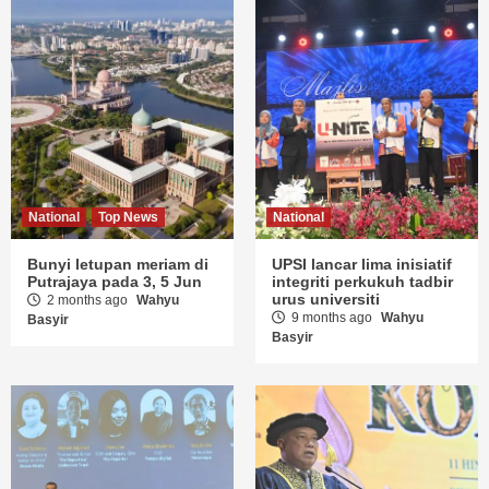
National
Top News
National
Bunyi letupan meriam di
UPSI lancar lima inisiatif
Putrajaya pada 3, 5 Jun
integriti perkukuh tadbir
urus universiti
2 months ago
Wahyu
9 months ago
Wahyu
Basyir
Basyir