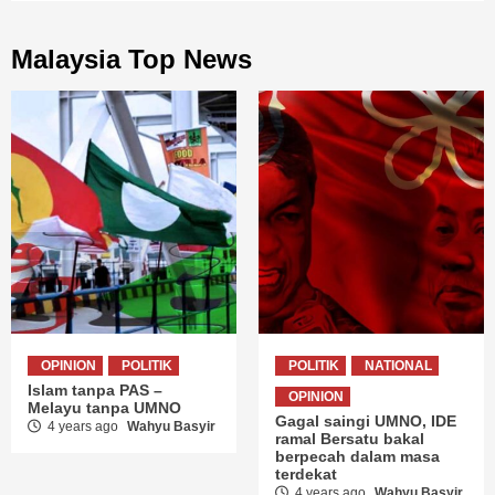
Malaysia Top News
OPINION
POLITIK
POLITIK
NATIONAL
Islam tanpa PAS –
OPINION
Melayu tanpa UMNO
Gagal saingi UMNO, IDE
4 years ago
Wahyu Basyir
ramal Bersatu bakal
berpecah dalam masa
terdekat
4 years ago
Wahyu Basyir