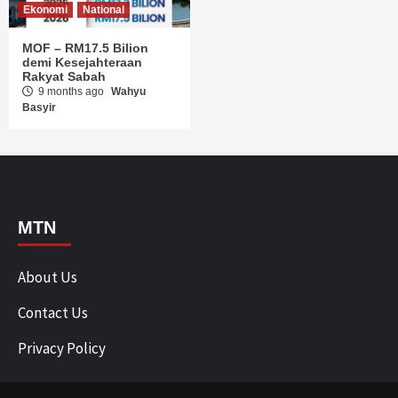
Ekonomi
National
MOF – RM17.5 Bilion
demi Kesejahteraan
Rakyat Sabah
9 months ago
Wahyu
Basyir
MTN
About Us
Contact Us
Privacy Policy