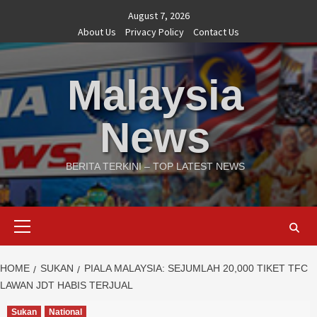
Skip
August 7, 2026
to
About Us
Privacy Policy
Contact Us
content
Malaysia
News
BERITA TERKINI – TOP LATEST NEWS
Primary
Menu
HOME
SUKAN
PIALA MALAYSIA: SEJUMLAH 20,000 TIKET TFC
LAWAN JDT HABIS TERJUAL
Sukan
National