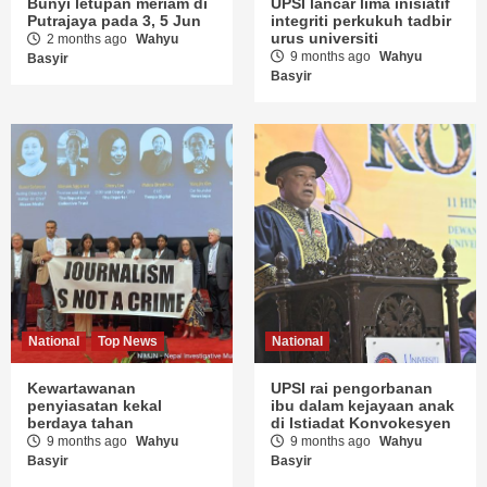
Bunyi letupan meriam di
UPSI lancar lima inisiatif
Putrajaya pada 3, 5 Jun
integriti perkukuh tadbir
urus universiti
2 months ago
Wahyu
9 months ago
Wahyu
Basyir
Basyir
National
Top News
National
Kewartawanan
UPSI rai pengorbanan
penyiasatan kekal
ibu dalam kejayaan anak
berdaya tahan
di Istiadat Konvokesyen
9 months ago
Wahyu
9 months ago
Wahyu
Basyir
Basyir