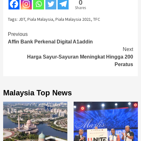
0
Shares
Tags:
JDT
,
Piala Malaysia
,
Piala Malaysia 2021
,
TFC
Continue
Previous
Affin Bank Perkenal Digital A1addin
Reading
Next
Harga Sayur-Sayuran Meningkat Hingga 200
Peratus
Malaysia Top News