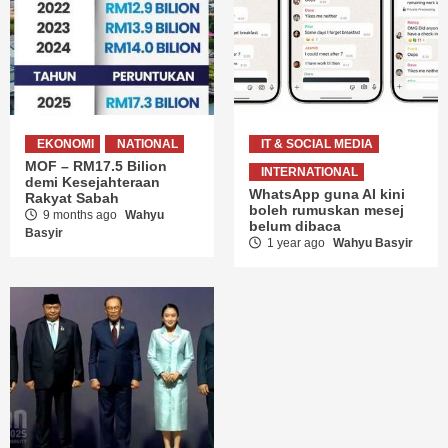
EKONOMI
NATIONAL
IT & SOCIAL MEDIA
MOF – RM17.5 Bilion
INTERNATIONAL
demi Kesejahteraan
WhatsApp guna AI kini
Rakyat Sabah
boleh rumuskan mesej
9 months ago
Wahyu
belum dibaca
Basyir
1 year ago
Wahyu Basyir