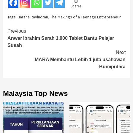
0
Shares
Tags:
Harsha Ravindran
,
The Makings of a Teenage Entrepreneur
Continue
Previous
Anwar Ibrahim Serah 1,000 Tablet Bantu Pelajar
Reading
Susah
Next
MARA Membantu Lebih 1 juta usahawan
Bumiputera
Malaysia Top News