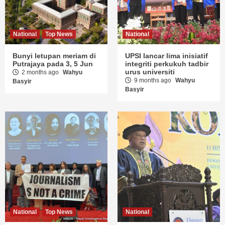
National
Top News
National
Bunyi letupan meriam di
UPSI lancar lima inisiatif
Putrajaya pada 3, 5 Jun
integriti perkukuh tadbir
urus universiti
2 months ago
Wahyu
9 months ago
Wahyu
Basyir
Basyir
National
Top News
National