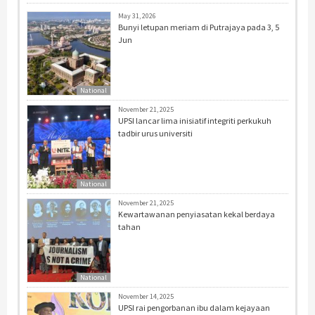
May 31, 2026
Bunyi letupan meriam di Putrajaya pada 3, 5
Jun
National
November 21, 2025
UPSI lancar lima inisiatif integriti perkukuh
tadbir urus universiti
National
November 21, 2025
Kewartawanan penyiasatan kekal berdaya
tahan
National
November 14, 2025
UPSI rai pengorbanan ibu dalam kejayaan