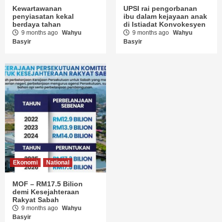
Kewartawanan
UPSI rai pengorbanan
penyiasatan kekal
ibu dalam kejayaan anak
berdaya tahan
di Istiadat Konvokesyen
9 months ago
Wahyu
9 months ago
Wahyu
Basyir
Basyir
Ekonomi
National
MOF – RM17.5 Bilion
demi Kesejahteraan
Rakyat Sabah
9 months ago
Wahyu
Basyir