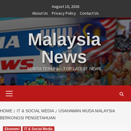
Skip
August 10, 2026
to
About Us
Privacy Policy
Contact Us
content
Malaysia
News
BERITA TERKINI – TOP LATEST NEWS
Primary
Menu
HOME
IT & SOCIAL MEDIA
USAHAWAN MUDA MALAYSIA
BERKONGSI PENGETAHUAN
Ekonomi
IT & Social Media