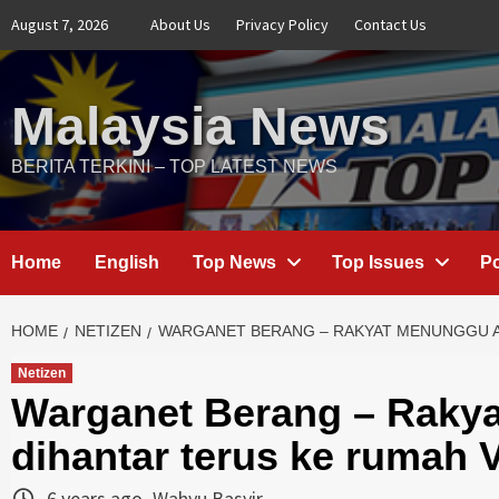
Skip
August 7, 2026
About Us
Privacy Policy
Contact Us
to
content
Malaysia News
BERITA TERKINI – TOP LATEST NEWS
Home
English
Top News
Top Issues
Po
HOME
NETIZEN
WARGANET BERANG – RAKYAT MENUNGGU AI
Netizen
Warganet Berang – Rakya
dihantar terus ke rumah 
6 years ago
Wahyu Basyir