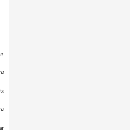
eri
na
uta
na
an