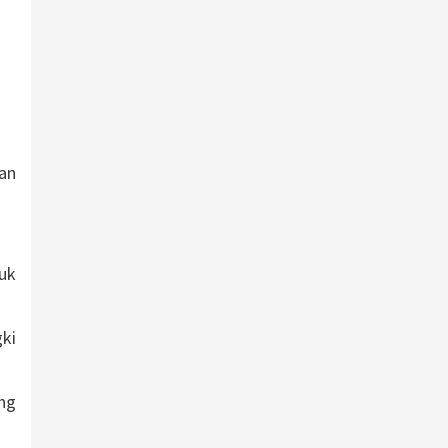
an
uk
ki
ang