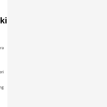
ki
ra
ri
ng