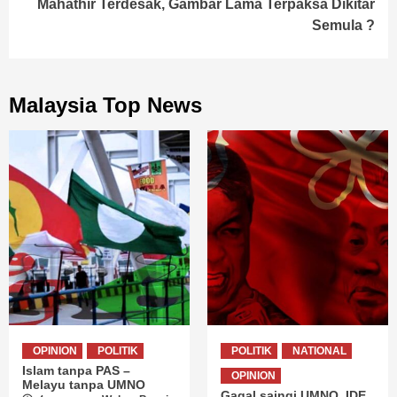
Mahathir Terdesak, Gambar Lama Terpaksa Dikitar
Semula ?
Malaysia Top News
OPINION
POLITIK
POLITIK
NATIONAL
Islam tanpa PAS –
OPINION
Melayu tanpa UMNO
Gagal saingi UMNO, IDE