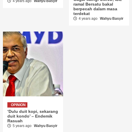
4 years ago
Wahyu Basyir
ramal Bersatu bakal
berpecah dalam masa
terdekat
4 years ago
Wahyu Basyir
OPINION
‘Dulu duit kopi, sekarang
duit kondo’ – Endemik
Rasuah
5 years ago
Wahyu Basyir