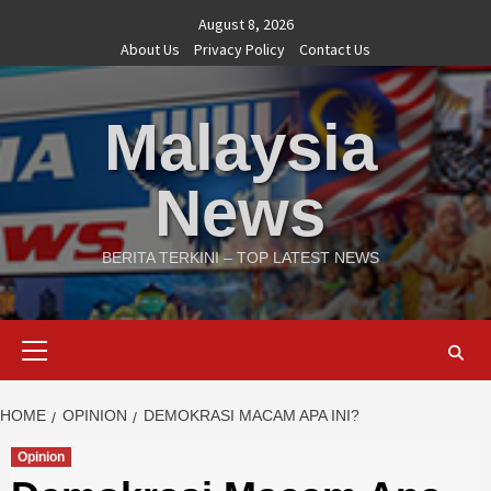
Skip
August 8, 2026
to
About Us
Privacy Policy
Contact Us
content
Malaysia
News
BERITA TERKINI – TOP LATEST NEWS
Primary
Menu
HOME
OPINION
DEMOKRASI MACAM APA INI?
Opinion