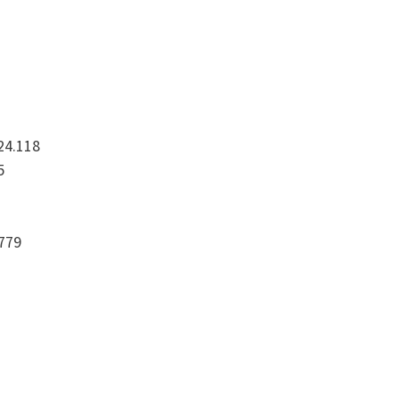
24.118
5
779