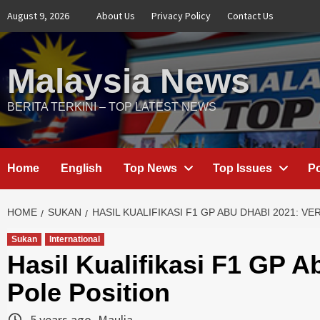
Skip
August 9, 2026
About Us
Privacy Policy
Contact Us
to
content
Malaysia News
BERITA TERKINI – TOP LATEST NEWS
Home
English
Top News
Top Issues
Po
HOME
SUKAN
HASIL KUALIFIKASI F1 GP ABU DHABI 2021: V
Sukan
International
Hasil Kualifikasi F1 GP 
Pole Position
5 years ago
Maulia