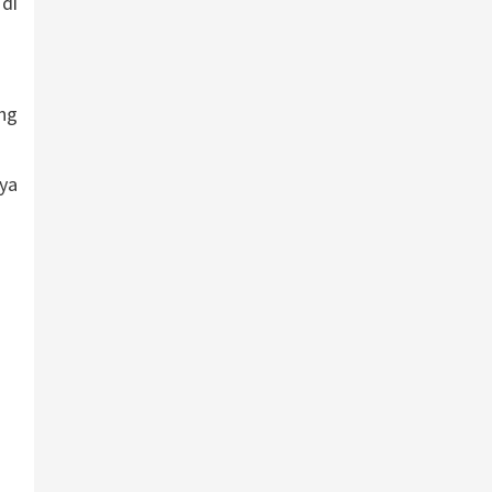
di
ng
ya