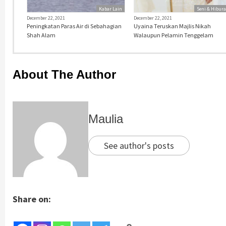
Kabar Lain
Seni & Hibur
December 22, 2021
December 22, 2021
Peningkatan Paras Air di Sebahagian
Uyaina Teruskan Majlis Nikah
Shah Alam
Walaupun Pelamin Tenggelam
About The Author
Maulia
See author's posts
Share on: