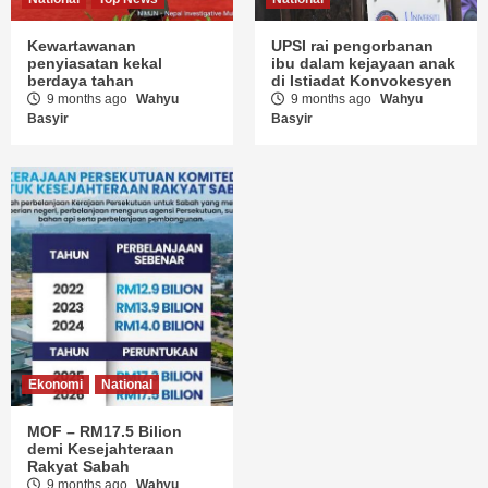
Kewartawanan
UPSI rai pengorbanan
penyiasatan kekal
ibu dalam kejayaan anak
berdaya tahan
di Istiadat Konvokesyen
9 months ago
Wahyu
9 months ago
Wahyu
Basyir
Basyir
Ekonomi
National
MOF – RM17.5 Bilion
demi Kesejahteraan
Rakyat Sabah
9 months ago
Wahyu