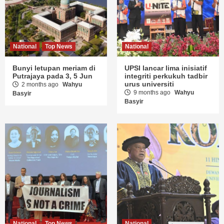
National
Top News
National
Bunyi letupan meriam di
UPSI lancar lima inisiatif
Putrajaya pada 3, 5 Jun
integriti perkukuh tadbir
urus universiti
2 months ago
Wahyu
9 months ago
Wahyu
Basyir
Basyir
National
Top News
National