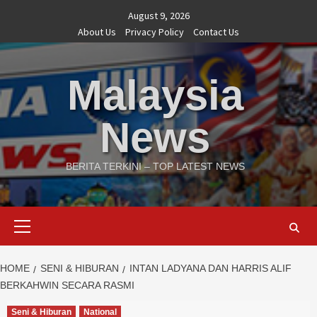
Skip
August 9, 2026
to
About Us
Privacy Policy
Contact Us
content
Malaysia
News
BERITA TERKINI – TOP LATEST NEWS
Primary
Menu
HOME
SENI & HIBURAN
INTAN LADYANA DAN HARRIS ALIF
BERKAHWIN SECARA RASMI
Seni & Hiburan
National