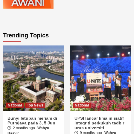
Trending Topics
National
Top News
National
Bunyi letupan meriam di
UPSI lancar lima inisiatif
Putrajaya pada 3, 5 Jun
integriti perkukuh tadbir
urus universiti
2 months ago
Wahyu
9 months ago
Wahyu
Basyir