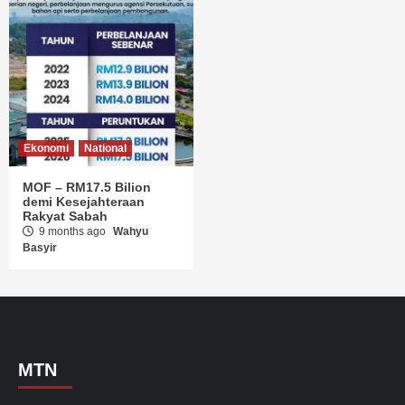
Ekonomi
National
MOF – RM17.5 Bilion
demi Kesejahteraan
Rakyat Sabah
9 months ago
Wahyu
Basyir
MTN