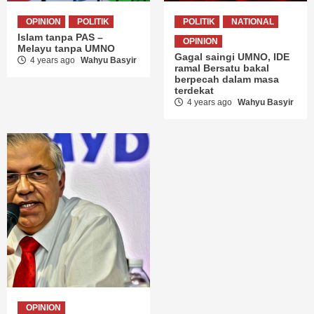
OPINION
POLITIK
POLITIK
NATIONAL
Islam tanpa PAS –
OPINION
Melayu tanpa UMNO
Gagal saingi UMNO, IDE
4 years ago
Wahyu Basyir
ramal Bersatu bakal
berpecah dalam masa
terdekat
4 years ago
Wahyu Basyir
OPINION