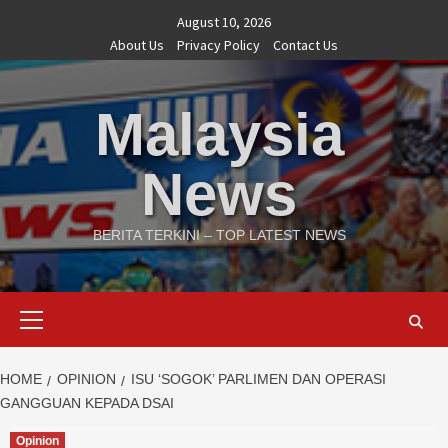
Skip
August 10, 2026
to
About Us
Privacy Policy
Contact Us
content
Malaysia
News
BERITA TERKINI – TOP LATEST NEWS
Primary
Menu
HOME
OPINION
ISU ‘SOGOK’ PARLIMEN DAN OPERASI
GANGGUAN KEPADA DSAI
Opinion