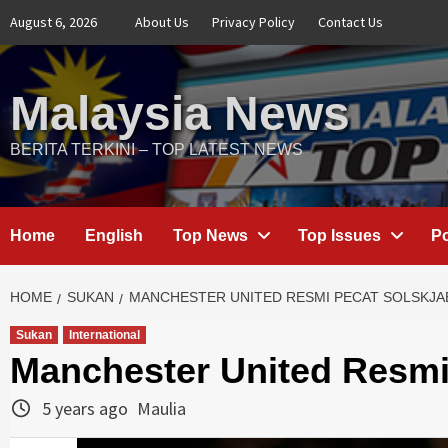
Skip
August 6, 2026
About Us
Privacy Policy
Contact Us
to
content
Malaysia News
BERITA TERKINI – TOP LATEST NEWS
Home
English
Top News
Top Issues
Po
HOME
SUKAN
MANCHESTER UNITED RESMI PECAT SOLSKJA
Sukan
International
Manchester United Resmi
5 years ago
Maulia