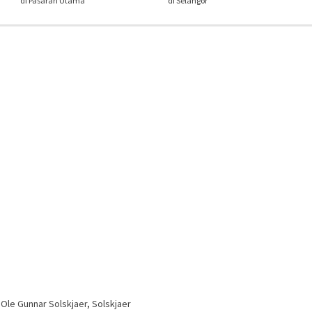
di Pasaran Utama
di Selangor
,
Ole Gunnar Solskjaer
,
Solskjaer