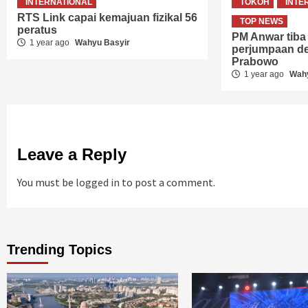
INTERNATIONAL
TOKOH
INTE
RTS Link capai kemajuan fizikal 56
TOP NEWS
peratus
PM Anwar tiba
1 year ago
Wahyu Basyir
perjumpaan d
Prabowo
1 year ago
Wahy
Leave a Reply
You must be
logged in
to post a comment.
Trending Topics