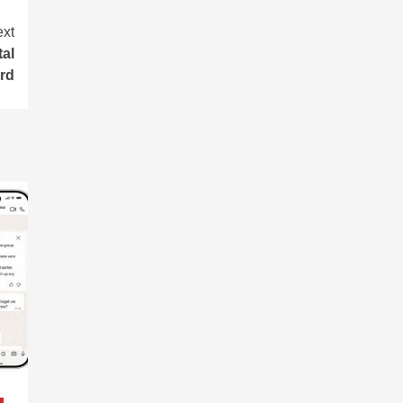
xt
tal
ard