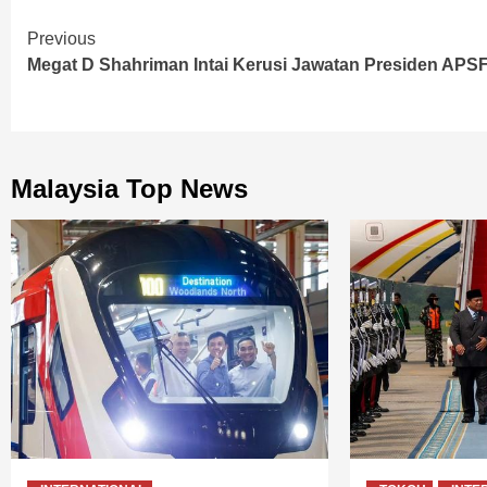
Continue
Previous
Megat D Shahriman Intai Kerusi Jawatan Presiden APS
Reading
Malaysia Top News