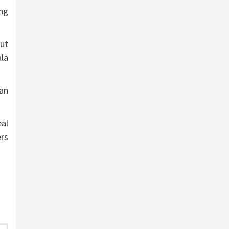
ng
ut
ala
an
al
rs