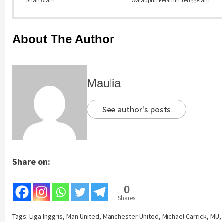
Shah Alam
Walaupun Pelamin Tenggelam
About The Author
Maulia
See author's posts
Share on:
0
Shares
Tags:
Liga Inggris
,
Man United
,
Manchester United
,
Michael Carrick
,
MU