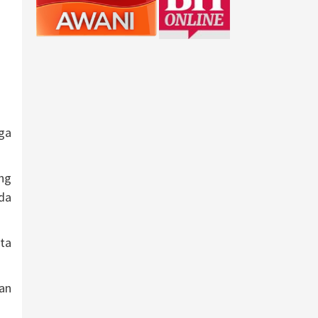
ga
ng
da
ta
an