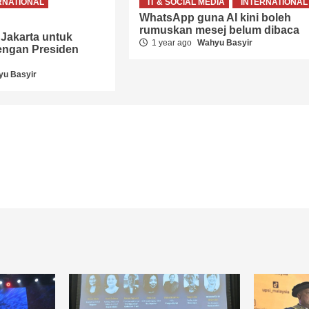
RNATIONAL
IT & SOCIAL MEDIA
INTERNATIONAL
WhatsApp guna AI kini boleh
rumuskan mesej belum dibaca
 Jakarta untuk
1 year ago
Wahyu Basyir
engan Presiden
u Basyir