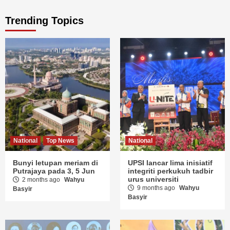
Trending Topics
National
Top News
National
Bunyi letupan meriam di
UPSI lancar lima inisiatif
Putrajaya pada 3, 5 Jun
integriti perkukuh tadbir
urus universiti
2 months ago
Wahyu
9 months ago
Wahyu
Basyir
Basyir