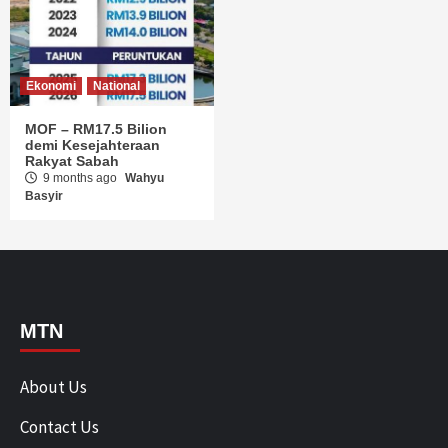
Ekonomi
National
MOF – RM17.5 Bilion
demi Kesejahteraan
Rakyat Sabah
9 months ago
Wahyu
Basyir
MTN
About Us
Contact Us