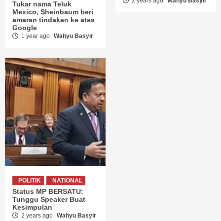
2 years ago
Wahyu Basyir
Tukar nama Teluk
Mexico, Sheinbaum beri
amaran tindakan ke atas
Google
1 year ago
Wahyu Basyir
POLITIK
NATIONAL
Status MP BERSATU:
Tunggu Speaker Buat
Kesimpulan
2 years ago
Wahyu Basyir