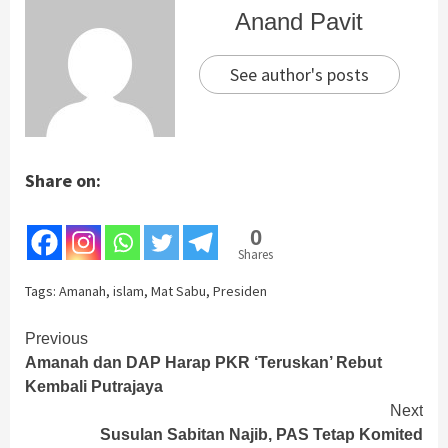
Anand Pavit
See author's posts
Share on:
0
Shares
Tags:
Amanah
,
islam
,
Mat Sabu
,
Presiden
Continue
Previous
Amanah dan DAP Harap PKR ‘Teruskan’ Rebut
Reading
Kembali Putrajaya
Next
Susulan Sabitan Najib, PAS Tetap Komited