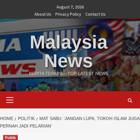
Skip
August 7, 2026
to
About Us
Privacy Policy
Contact Us
content
Malaysia
News
BERITA TERKINI – TOP LATEST NEWS
Primary
Menu
HOME
POLITIK
MAT SABU: ‘JANGAN LUPA, TOKOH ISLAM JUGA
PERNAH JADI PELARIAN’
Politik