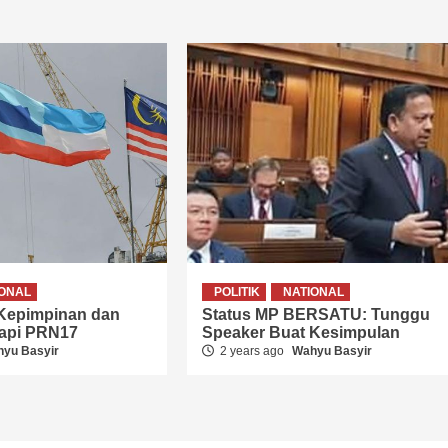
IONAL
POLITIK
NATIONAL
 Kepimpinan dan
Status MP BERSATU: Tunggu
dapi PRN17
Speaker Buat Kesimpulan
yu Basyir
2 years ago
Wahyu Basyir