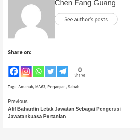
Chen Fang Guang
See author's posts
Share on:
0
Shares
Tags:
Amanah
,
MA63
,
Perjanjian
,
Sabah
Continue
Previous
Afif Bahardin Letak Jawatan Sebagai Pengerusi
Reading
Jawatankuasa Pertanian