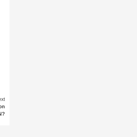
xt
on
N?