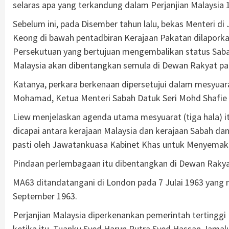
selaras apa yang terkandung dalam Perjanjian Malaysia 19
Sebelum ini, pada Disember tahun lalu, bekas Menteri d
Keong di bawah pentadbiran Kerajaan Pakatan dilapork
Persekutuan yang bertujuan mengembalikan status Sab
Malaysia akan dibentangkan semula di Dewan Rakyat pad
Katanya, perkara berkenaan dipersetujui dalam mesyuara
Mohamad, Ketua Menteri Sabah Datuk Seri Mohd Shafie 
Liew menjelaskan agenda utama mesyuarat (tiga hala) it
dicapai antara kerajaan Malaysia dan kerajaan Sabah da
pasti oleh Jawatankuasa Kabinet Khas untuk Menyemak 
Pindaan perlembagaan itu dibentangkan di Dewan Rakyat p
MA63 ditandatangani di London pada 7 Julai 1963 yang
September 1963.
Perjanjian Malaysia diperkenankan pemerintah tertinggi B
ketika itu, Tuanku Syed Harun Putra Syed Hassan Jamalu