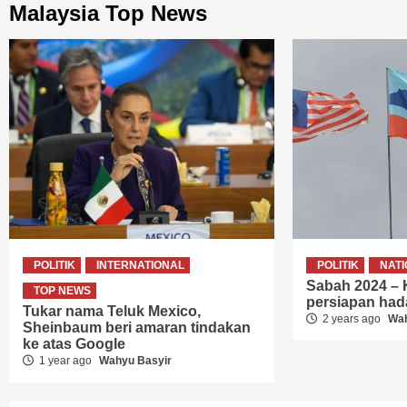
Malaysia Top News
POLITIK
INTERNATIONAL
POLITIK
NAT
Sabah 2024 –
TOP NEWS
persiapan ha
Tukar nama Teluk Mexico,
2 years ago
Wah
Sheinbaum beri amaran tindakan
ke atas Google
1 year ago
Wahyu Basyir