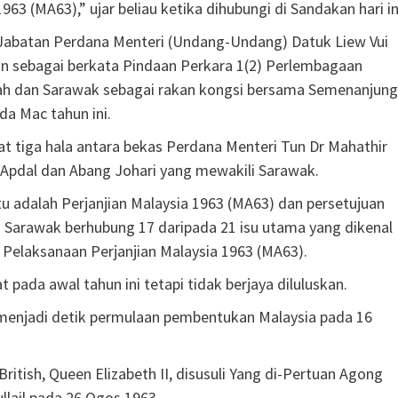
63 (MA63),” ujar beliau ketika dihubungi di Sandakan hari in
i Jabatan Perdana Menteri (Undang-Undang) Datuk Liew Vui
an sebagai berkata Pindaan Perkara 1(2) Perlembagaan
ah dan Sarawak sebagai rakan kongsi bersama Semenanjung
a Mac tahun ini.
t tiga hala antara bekas Perdana Menteri Tun Dr Mahathir
Apdal dan Abang Johari yang mewakili Sarawak.
u adalah Perjanjian Malaysia 1963 (MA63) dan persetujuan
n Sarawak berhubung 17 daripada 21 isu utama yang dikenal
Pelaksanaan Perjanjian Malaysia 1963 (MA63).
ada awal tahun ini tetapi tidak berjaya diluluskan.
 menjadi detik permulaan pembentukan Malaysia pada 16
ritish, Queen Elizabeth II, disusuli Yang di-Pertuan Agong
llail pada 26 Ogos 1963.