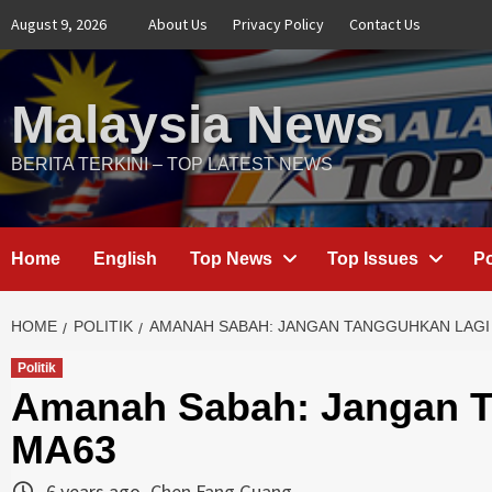
Skip
August 9, 2026
About Us
Privacy Policy
Contact Us
to
content
Malaysia News
BERITA TERKINI – TOP LATEST NEWS
Home
English
Top News
Top Issues
Po
HOME
POLITIK
AMANAH SABAH: JANGAN TANGGUHKAN LAGI
Politik
Amanah Sabah: Jangan Ta
MA63
6 years ago
Chen Fang Guang