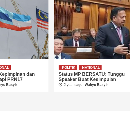
IONAL
POLITIK
NATIONAL
 Kepimpinan dan
Status MP BERSATU: Tunggu
dapi PRN17
Speaker Buat Kesimpulan
yu Basyir
2 years ago
Wahyu Basyir