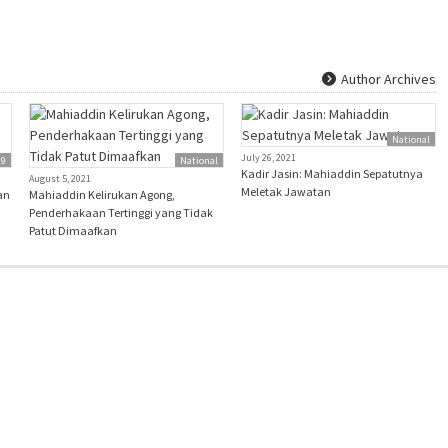
Author Archives
National
July 26, 2021
19
National
Kadir Jasin: Mahiaddin Sepatutnya
August 5, 2021
Meletak Jawatan
an
Mahiaddin Kelirukan Agong,
Penderhakaan Tertinggi yang Tidak
Patut Dimaafkan