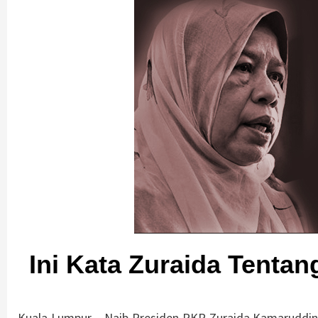
Ini Kata Zuraida Tenta
Kuala Lumpur – Naib Presiden PKR Zuraida Kamaruddin