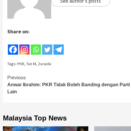
See author's posts
Share on:
Tags:
PKR
,
Tun M
,
Zuraida
Continue
Previous
Anwar Ibrahim: PKR Tidak Boleh Banding dengan Parti
Reading
Lain
Malaysia Top News