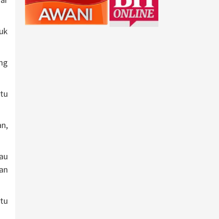
uk
ng
tu
n,
au
an
itu