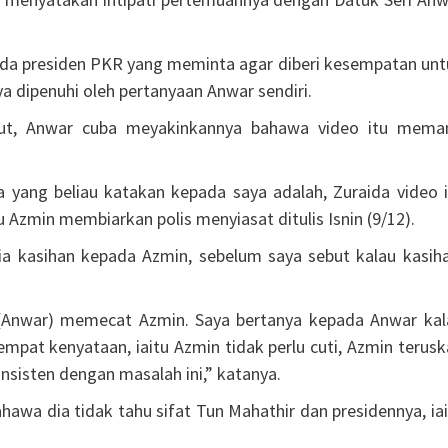
ada presiden PKR yang meminta agar diberi kesempatan unt
 dipenuhi oleh pertanyaan Anwar sendiri.
ut, Anwar cuba meyakinkannya bahawa video itu mema
yang beliau katakan kepada saya adalah, Zuraida video i
Azmin membiarkan polis menyiasat ditulis Isnin (9/12).
ia kasihan kepada Azmin, sebelum saya sebut kalau kasiha
Anwar) memecat Azmin. Saya bertanya kepada Anwar kal
pat kenyataan, iaitu Azmin tidak perlu cuti, Azmin terusk
nsisten dengan masalah ini,” katanya.
awa dia tidak tahu sifat Tun Mahathir dan presidennya, ia