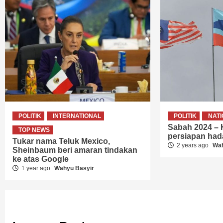
POLITIK
INTERNATIONAL
POLITIK
NAT
Sabah 2024 –
TOP NEWS
persiapan ha
Tukar nama Teluk Mexico,
2 years ago
Wah
Sheinbaum beri amaran tindakan
ke atas Google
1 year ago
Wahyu Basyir