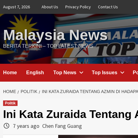
Skip
August 7, 2026
About Us
Privacy Policy
Contact Us
to
content
Malaysia News
BERITA TERKINI – TOP LATEST NEWS
Home
English
Top News
Top Issues
Po
HOME
POLITIK
INI KATA ZURAIDA TENTANG AZMIN DI HADAP
Politik
Ini Kata Zuraida Tentang
7 years ago
Chen Fang Guang