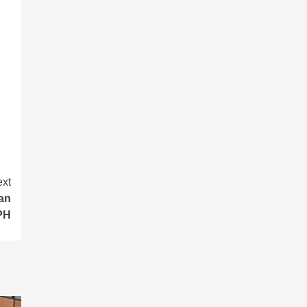
xt
an
PH