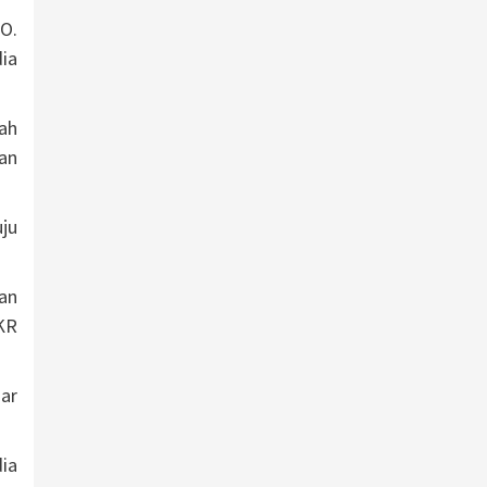
O.
ia
ah
an
ju
an
KR
uar
ia