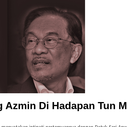
ng Azmin Di Hadapan Tun M
 menyatakan intipati pertemuannya dengan Datuk Seri Anw