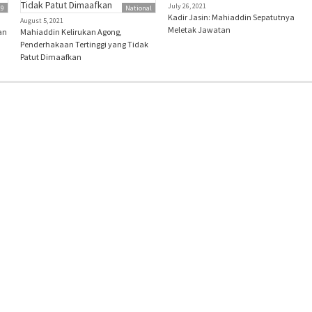
July 26, 2021
19
National
Kadir Jasin: Mahiaddin Sepatutnya
August 5, 2021
Meletak Jawatan
an
Mahiaddin Kelirukan Agong,
Penderhakaan Tertinggi yang Tidak
Patut Dimaafkan