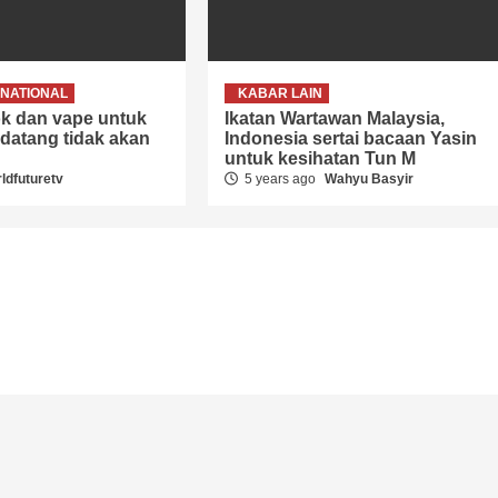
NATIONAL
KABAR LAIN
k dan vape untuk
Ikatan Wartawan Malaysia,
 datang tidak akan
Indonesia sertai bacaan Yasin
untuk kesihatan Tun M
ldfuturetv
5 years ago
Wahyu Basyir