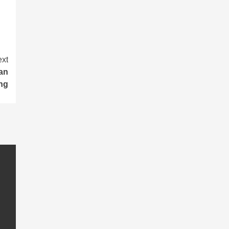
xt
an
ng