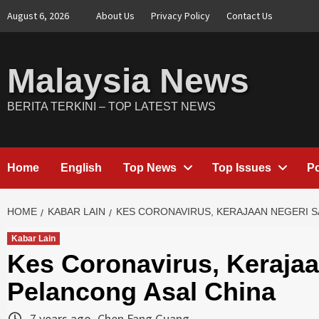
Skip
August 6, 2026
About Us
Privacy Policy
Contact Us
to
content
Malaysia News
BERITA TERKINI – TOP LATEST NEWS
Home
English
Top News
Top Issues
Po
HOME
KABAR LAIN
KES CORONAVIRUS, KERAJAAN NEGERI S
Kabar Lain
Kes Coronavirus, Keraja
Pelancong Asal China
7 years ago
Chen Fang Guang