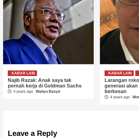
KABAR LAIN
KABAR LAIN
Najib Razak: Anak saya tak
Larangan roko
pernah kerja di Goldman Sachs
generasi akan
berkesan
4 years ago
Wahyu Basyir
4 years ago
Wor
Leave a Reply