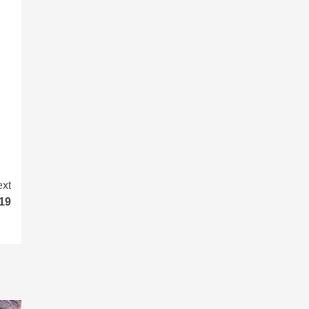
xt
19