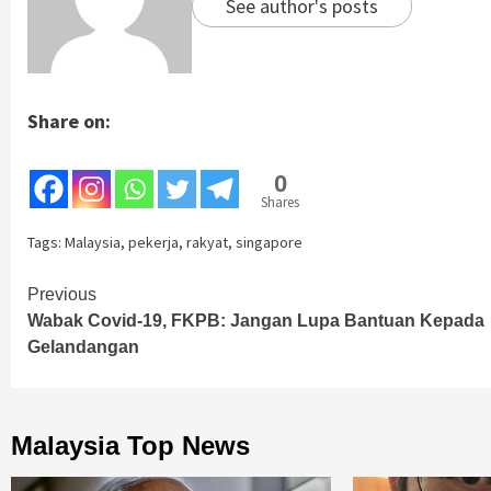
See author's posts
Share on:
0
Shares
Tags:
Malaysia
,
pekerja
,
rakyat
,
singapore
Continue
Previous
Wabak Covid-19, FKPB: Jangan Lupa Bantuan Kepada
Reading
Gelandangan
Malaysia Top News