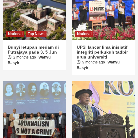
National
Top News
National
Bunyi letupan meriam di
UPSI lancar lima inisiatif
Putrajaya pada 3, 5 Jun
integriti perkukuh tadbir
urus universiti
2 months ago
Wahyu
9 months ago
Wahyu
Basyir
Basyir