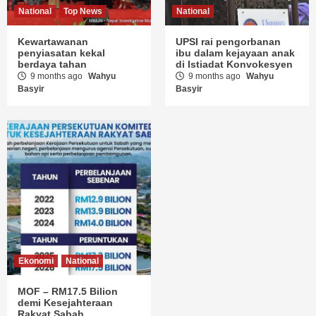
National
Top News
National
Kewartawanan
UPSI rai pengorbanan
penyiasatan kekal
ibu dalam kejayaan anak
berdaya tahan
di Istiadat Konvokesyen
9 months ago
Wahyu
9 months ago
Wahyu
Basyir
Basyir
Ekonomi
National
MOF – RM17.5 Bilion
demi Kesejahteraan
Rakyat Sabah