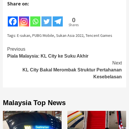
Share on:
0
Shares
Tags:
E-sukan
,
PUBG Mobile
,
Sukan Asia 2022
,
Tencent Games
Continue
Previous
Piala Malaysia: KL City ke Suku Akhir
Reading
Next
KL City Bakal Merombak Struktur Pertahanan
Kesebelasan
Malaysia Top News