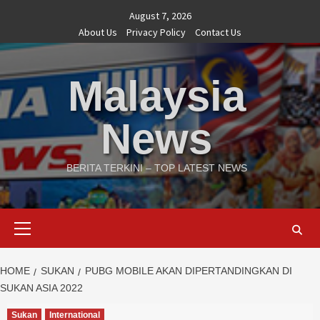
Skip
August 7, 2026
to
About Us
Privacy Policy
Contact Us
content
Malaysia
News
BERITA TERKINI – TOP LATEST NEWS
Primary
Menu
HOME
SUKAN
PUBG MOBILE AKAN DIPERTANDINGKAN DI
SUKAN ASIA 2022
Sukan
International