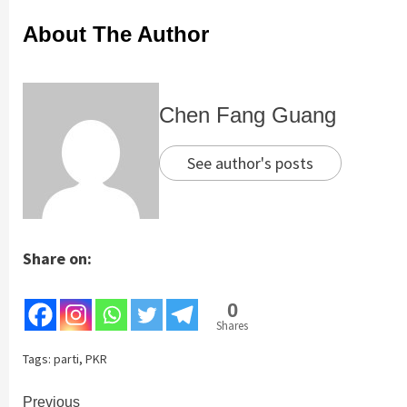
About The Author
Chen Fang Guang
See author's posts
Share on:
0
Shares
Tags:
parti
,
PKR
Continue
Previous