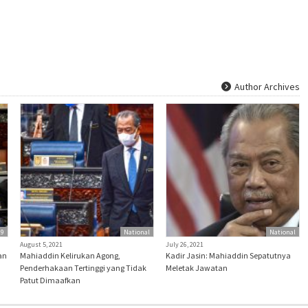
Author Archives
19
National
National
August 5, 2021
July 26, 2021
an
Mahiaddin Kelirukan Agong,
Kadir Jasin: Mahiaddin Sepatutnya
Penderhakaan Tertinggi yang Tidak
Meletak Jawatan
Patut Dimaafkan