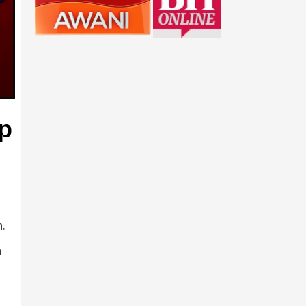
ap
n.
n