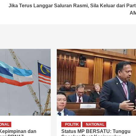
Jika Terus Langgar Saluran Rasmi, Sila Keluar dari Part
A
IONAL
POLITIK
NATIONAL
 Kepimpinan dan
Status MP BERSATU: Tunggu