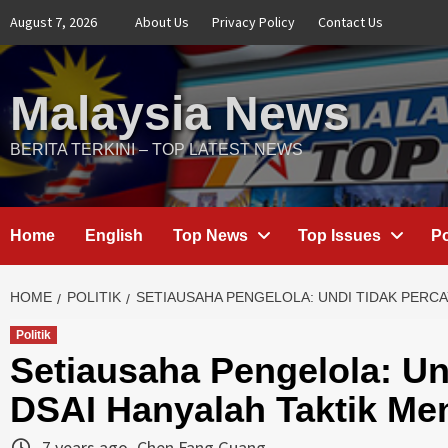
Skip
August 7, 2026
About Us
Privacy Policy
Contact Us
to
content
Malaysia News
BERITA TERKINI – TOP LATEST NEWS
Home
English
Top News
Top Issues
Po
HOME
POLITIK
SETIAUSAHA PENGELOLA: UNDI TIDAK PERCA
Politik
Setiausaha Pengelola: Un
DSAI Hanyalah Taktik Men
7 years ago
Chen Fang Guang