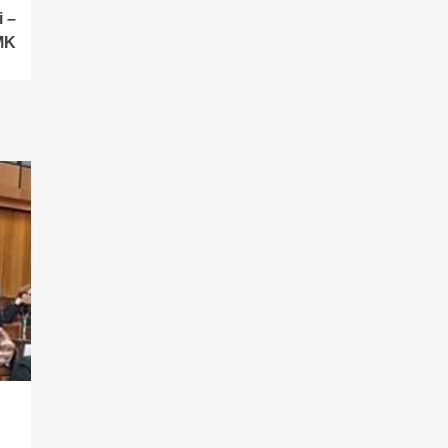
i –
MK