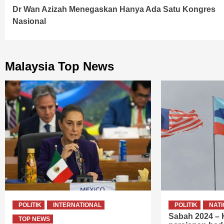
Dr Wan Azizah Menegaskan Hanya Ada Satu Kongres
Reading
Nasional
Malaysia Top News
POLITIK
INTERNATIONAL
POLITIK
NAT
Sabah 2024 –
TOP NEWS