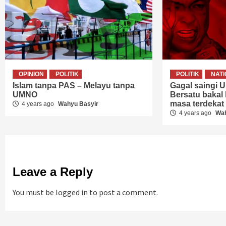
OPINION
POLITIK
POLITIK
NAT
Islam tanpa PAS – Melayu tanpa
Gagal saingi 
UMNO
Bersatu bakal
masa terdekat
4 years ago
Wahyu Basyir
4 years ago
Wah
Leave a Reply
You must be
logged in
to post a comment.