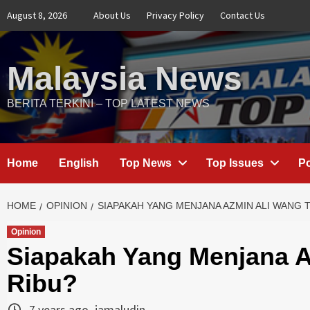
Skip
August 8, 2026
About Us
Privacy Policy
Contact Us
to
content
Malaysia News
BERITA TERKINI – TOP LATEST NEWS
Home
English
Top News
Top Issues
Po
HOME
OPINION
SIAPAKAH YANG MENJANA AZMIN ALI WANG T
Opinion
Siapakah Yang Menjana 
Ribu?
7 years ago
jamaludin