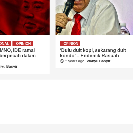
IONAL
OPINION
OPINION
UMNO, IDE ramal
‘Dulu duit kopi, sekarang duit
 berpecah dalam
kondo’ – Endemik Rasuah
5 years ago
Wahyu Basyir
yu Basyir