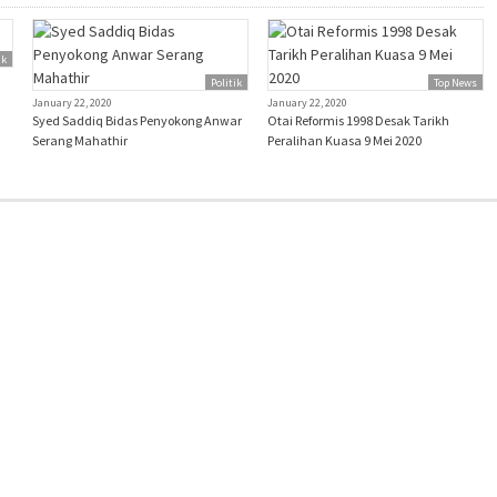
ik
Politik
Top News
January 22, 2020
January 22, 2020
Syed Saddiq Bidas Penyokong Anwar
Otai Reformis 1998 Desak Tarikh
Serang Mahathir
Peralihan Kuasa 9 Mei 2020