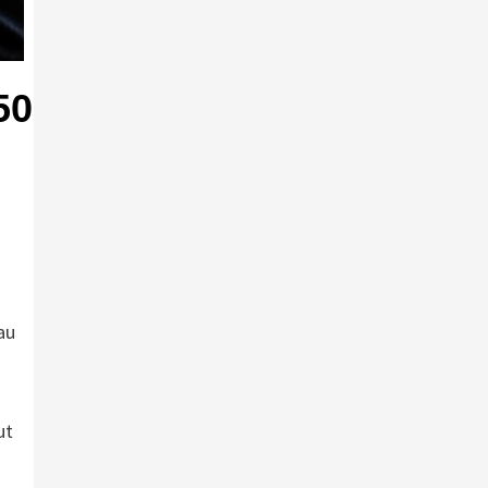
50
au
ut