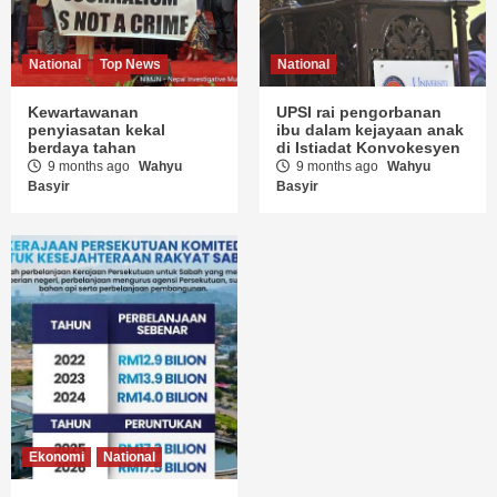
National
Top News
National
Kewartawanan
UPSI rai pengorbanan
penyiasatan kekal
ibu dalam kejayaan anak
berdaya tahan
di Istiadat Konvokesyen
9 months ago
Wahyu
9 months ago
Wahyu
Basyir
Basyir
Ekonomi
National