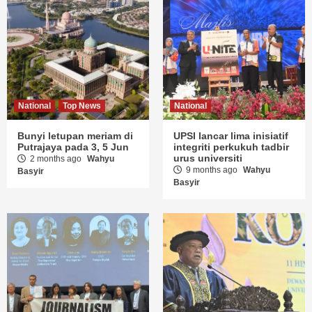
National
Top News
National
Bunyi letupan meriam di
UPSI lancar lima inisiatif
Putrajaya pada 3, 5 Jun
integriti perkukuh tadbir
urus universiti
2 months ago
Wahyu
9 months ago
Wahyu
Basyir
Basyir