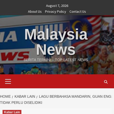
Skip
August 7, 2026
to
About Us
Privacy Policy
Contact Us
content
Malaysia
News
BERITA TERKINI – TOP LATEST NEWS
Primary
Menu
HOME
KABAR LAIN
LAGU BERBAHASA MANDARIN, GUAN ENG:
TIDAK PERLU DISELIDIKI
Kabar Lain