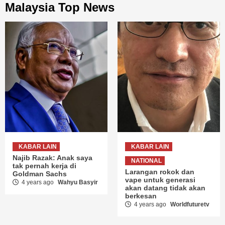
Malaysia Top News
KABAR LAIN
KABAR LAIN
Najib Razak: Anak saya
NATIONAL
tak pernah kerja di
Larangan rokok dan
Goldman Sachs
vape untuk generasi
4 years ago
Wahyu Basyir
akan datang tidak akan
berkesan
4 years ago
Worldfuturetv