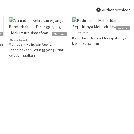
Author Archives
National
July 26, 2021
19
National
Kadir Jasin: Mahiaddin Sepatutnya
August 5, 2021
Meletak Jawatan
an
Mahiaddin Kelirukan Agong,
Penderhakaan Tertinggi yang Tidak
Patut Dimaafkan