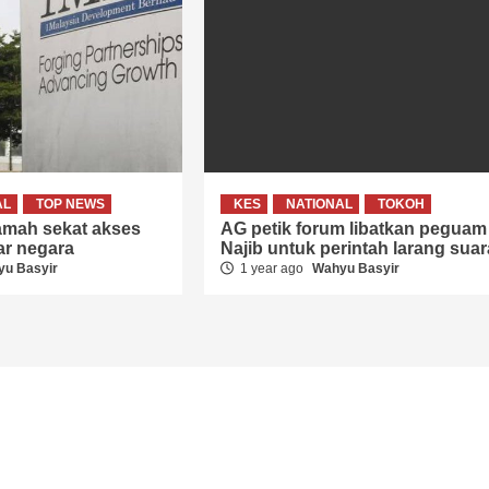
AL
TOP NEWS
KES
NATIONAL
TOKOH
mah sekat akses
AG petik forum libatkan peguam
ar negara
Najib untuk perintah larang suar
u Basyir
1 year ago
Wahyu Basyir