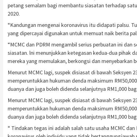
petang semalam bagi membantu siasatan terhadap satu
2020.
“Kandungan mengenai koronavirus itu didapati palsu. Tu
yang dipercayai digunakan untuk memuat naik berita pal
“MCMC dan PDRM mengambil serius perbuatan ini dan s
siasatan. lni menunjukkan ketegasan kedua-dua pihak 
mereka yang memulakan, berkongsi dan menyebarkan ber
Menurut MCMC lagi, suspek disiasat di bawah Seksyen 
memperuntukkan hukuman denda maksimum RM50,000 ata
duanya dan juga boleh didenda selanjutnya RM1,000 bagi 
Menurut MCMC lagi, suspek disiasat di bawah Seksyen 
memperuntukkan hukuman denda maksimum RM50,000 ata
duanya dan juga boleh didenda selanjutnya RM1,000 bagi 
“ Tindakan tegas ini adalah salah satu usaha MCMC da
koronavirus oleh individu yang tidak bertanggungjaw