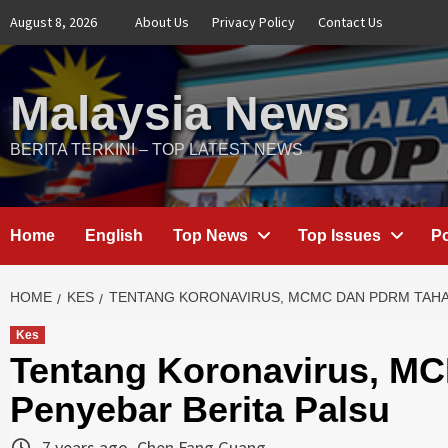
Skip
August 8, 2026
About Us
Privacy Policy
Contact Us
to
content
Malaysia News
BERITA TERKINI – TOP LATEST NEWS
Home
English
Top News
Top Issues
Po
HOME
KES
TENTANG KORONAVIRUS, MCMC DAN PDRM TAHA
Kes
Tentang Koronavirus, M
Penyebar Berita Palsu
7 years ago
Chen Fang Guang