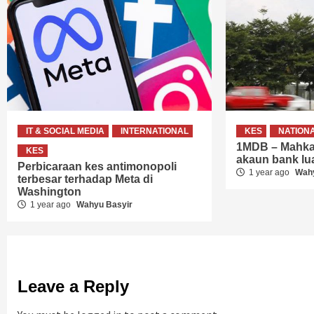
IT & SOCIAL MEDIA
INTERNATIONAL
KES
NATION
1MDB – Mahka
KES
akaun bank lu
Perbicaraan kes antimonopoli
1 year ago
Wahy
terbesar terhadap Meta di
Washington
1 year ago
Wahyu Basyir
Leave a Reply