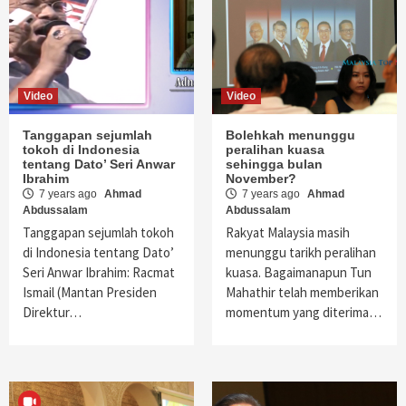
Video
Video
Tanggapan sejumlah
Bolehkah menunggu
tokoh di Indonesia
peralihan kuasa
tentang Dato’ Seri Anwar
sehingga bulan
Ibrahim
November?
7 years ago
Ahmad
7 years ago
Ahmad
Abdussalam
Abdussalam
Tanggapan sejumlah tokoh
Rakyat Malaysia masih
di Indonesia tentang Dato’
menunggu tarikh peralihan
Seri Anwar Ibrahim: Racmat
kuasa. Bagaimanapun Tun
Ismail (Mantan Presiden
Mahathir telah memberikan
Direktur…
momentum yang diterima…