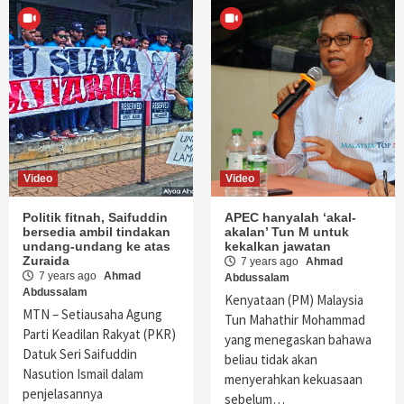
Video
Video
Politik fitnah, Saifuddin
APEC hanyalah ‘akal-
bersedia ambil tindakan
akalan’ Tun M untuk
undang-undang ke atas
kekalkan jawatan
Zuraida
7 years ago
Ahmad
7 years ago
Ahmad
Abdussalam
Abdussalam
Kenyataan (PM) Malaysia
MTN – Setiausaha Agung
Tun Mahathir Mohammad
Parti Keadilan Rakyat (PKR)
yang menegaskan bahawa
Datuk Seri Saifuddin
beliau tidak akan
Nasution Ismail dalam
menyerahkan kekuasaan
penjelasannya
sebelum…