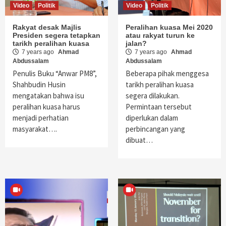
Video
Politik
Video
Politik
Rakyat desak Majlis
Peralihan kuasa Mei 2020
Presiden segera tetapkan
atau rakyat turun ke
tarikh peralihan kuasa
jalan?
7 years ago
Ahmad
7 years ago
Ahmad
Abdussalam
Abdussalam
Penulis Buku “Anwar PM8”,
Beberapa pihak menggesa
Shahbudin Husin
tarikh peralihan kuasa
mengatakan bahwa isu
segera dilakukan.
peralihan kuasa harus
Permintaan tersebut
menjadi perhatian
diperlukan dalam
masyarakat….
perbincangan yang
dibuat…