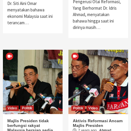
Pengerusi Otai Reformasi,
Dr. Siti Aini Omar
Yang Berhormat Dr. Idris
menyatakan bahawa
Ahmad, menyatakan
ekonomi Malaysia saat ini
bahawa hingga saat ini
terancam…
dirinya masih…
Video
Politik
Politik
Video
Majlis Presiden tidak
Aktivis Reformasi Ancam
berfungsi rakyat
Majlis Presiden
Malaysia bersiap sedia
7 years ago
Ahmad