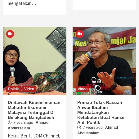
mengatakan…
Politik
Video
Video
Di Bawah Kepemimpinan
Prinsip Tolak Rasuah
Mahathir Ekonomi
Anwar Ibrahim
Malaysia Tertinggal Di
Mendatangkan
Belakang Bangladesh
Ketakutan Buat Ramai
Ahli Politik
7 years ago
Ahmad
7 years ago
Ahmad
Abdussalam
Abdussalam
Ketua Berita JOM Channel,