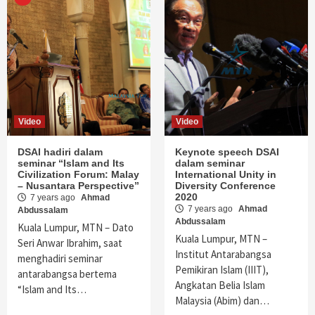
Video
Video
DSAI hadiri dalam
Keynote speech DSAI
seminar “Islam and Its
dalam seminar
Civilization Forum: Malay
International Unity in
– Nusantara Perspective”
Diversity Conference
2020
7 years ago
Ahmad
7 years ago
Ahmad
Abdussalam
Abdussalam
Kuala Lumpur, MTN – Dato
Kuala Lumpur, MTN –
Seri Anwar Ibrahim, saat
Institut Antarabangsa
menghadiri seminar
Pemikiran Islam (IIIT),
antarabangsa bertema
Angkatan Belia Islam
“Islam and Its…
Malaysia (Abim) dan…