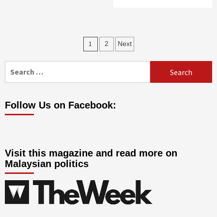
Posts
1
2
Next
pagination
Search
for:
Follow Us on Facebook:
Visit this magazine and read more on
Malaysian politics