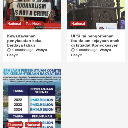
National
Top News
National
Kewartawanan
UPSI rai pengorbanan
penyiasatan kekal
ibu dalam kejayaan anak
berdaya tahan
di Istiadat Konvokesyen
9 months ago
Wahyu
9 months ago
Wahyu
Basyir
Basyir
Ekonomi
National