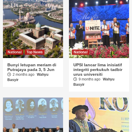
National
Top News
National
Bunyi letupan meriam di
UPSI lancar lima inisiatif
Putrajaya pada 3, 5 Jun
integriti perkukuh tadbir
urus universiti
2 months ago
Wahyu
9 months ago
Wahyu
Basyir
Basyir