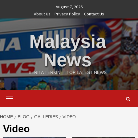
Skip
August 7, 2026
to
About Us
Privacy Policy
Contact Us
content
Malaysia
News
BERITA TERKINI – TOP LATEST NEWS
Primary
Menu
HOME
BLOG
GALLERIES
VIDEO
Video