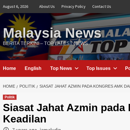
Skip
August 6, 2026
About Us
Privacy Policy
Contact Us
to
content
Malaysia News
BERITA TERKINI – TOP LATEST NEWS
Home
English
Top News
Top Issues
Po
HOME
POLITIK
SIASAT JAHAT AZMIN PADA KONGRES AMK DA
Politik
Siasat Jahat Azmin pada
Keadilan
7 years ago
jamaludin