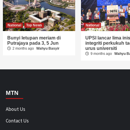
National
Top News
National
Bunyi letupan meriam di
UPSI lancar lima inisi
Putrajaya pada 3, 5 Jun
integriti perkukuh ta
urus universiti
2 months ago
Wahyu Basyir
9 months ago
Wahyu Ba
MTN
About Us
Contact Us