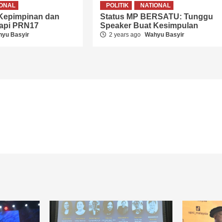
IONAL
POLITIK
NATIONAL
 Kepimpinan dan
Status MP BERSATU: Tunggu
dapi PRN17
Speaker Buat Kesimpulan
yu Basyir
2 years ago
Wahyu Basyir