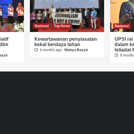
National
Top News
National
atif
Kewartawanan penyiasatan
UPSI ra
dbir
kekal berdaya tahan
dalam ke
Istiada
9 months ago
Wahyu Basyir
syir
9 month