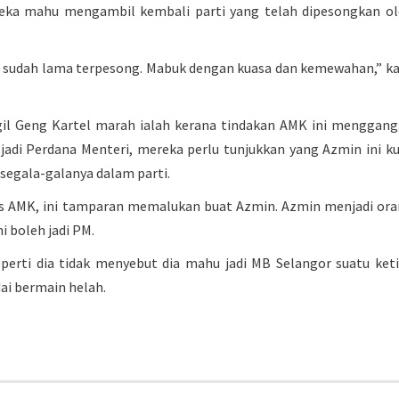
reka mahu mengambil kembali parti yang telah dipesongkan o
ang sudah lama terpesong. Mabuk dengan kuasa dan kemewahan,” k
il Geng Kartel marah ialah kerana tindakan AMK ini menggan
adi Perdana Menteri, mereka perlu tunjukkan yang Azmin ini k
segala-galanya dalam parti.
s AMK, ini tamparan memalukan buat Azmin. Azmin menjadi or
i boleh jadi PM.
rti dia tidak menyebut dia mahu jadi MB Selangor suatu ket
dai bermain helah.