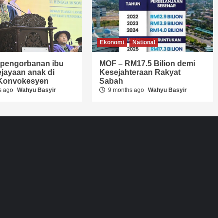
Ekonomi
National
i pengorbanan ibu
MOF – RM17.5 Bilion demi
jayaan anak di
Kesejahteraan Rakyat
t Konvokesyen
Sabah
s ago
Wahyu Basyir
9 months ago
Wahyu Basyir