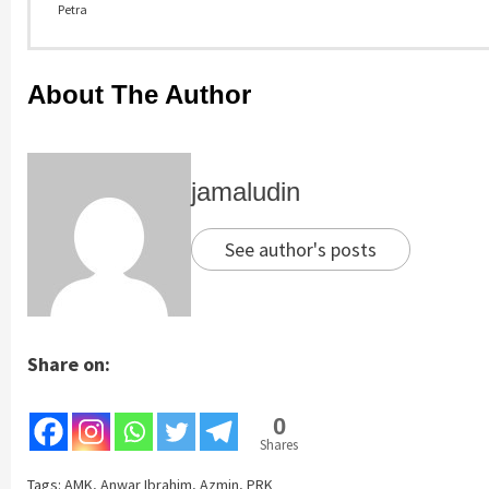
Petra
About The Author
jamaludin
See author's posts
Share on:
0
Shares
Tags:
AMK
,
Anwar Ibrahim
,
Azmin
,
PRK