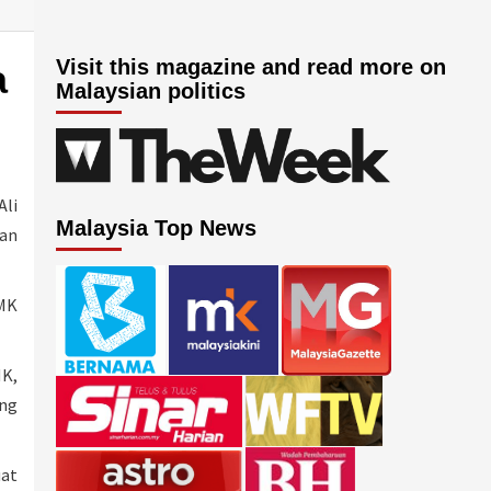
Visit this magazine and read more on
a
Malaysian politics
Ali
Malaysia Top News
an
AMK
MK,
ng
uat