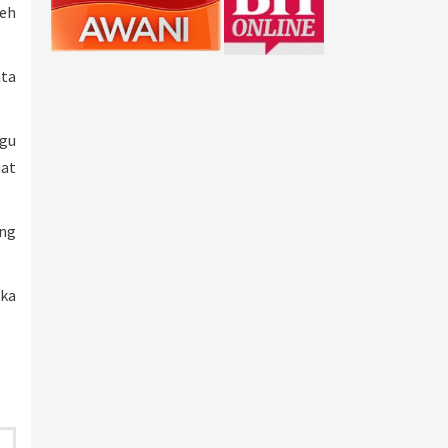
leh
ata
ggu
uat
ang
ika