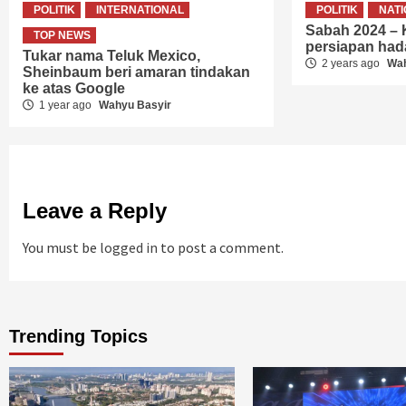
POLITIK
INTERNATIONAL
POLITIK
NAT
Sabah 2024 –
TOP NEWS
persiapan ha
Tukar nama Teluk Mexico,
2 years ago
Wah
Sheinbaum beri amaran tindakan
ke atas Google
1 year ago
Wahyu Basyir
Leave a Reply
You must be
logged in
to post a comment.
Trending Topics