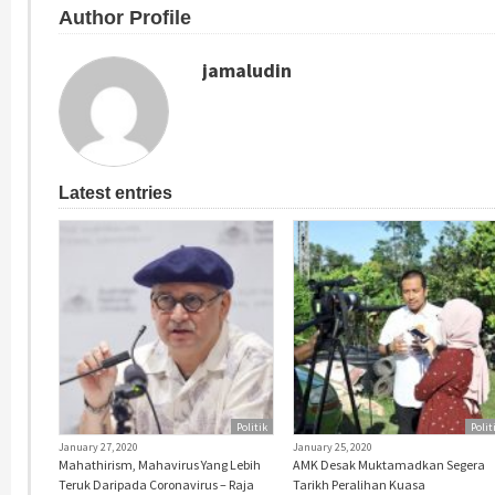
Author Profile
jamaludin
Latest entries
Politik
Polit
January 27, 2020
January 25, 2020
Mahathirism, Mahavirus Yang Lebih
AMK Desak Muktamadkan Segera
Teruk Daripada Coronavirus – Raja
Tarikh Peralihan Kuasa