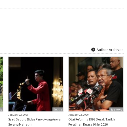
Author Archives
ik
Politik
Top News
January 22, 2020
January 22, 2020
Syed Saddiq Bidas Penyokong Anwar
Otai Reformis 1998 Desak Tarikh
Serang Mahathir
Peralihan Kuasa 9 Mei 2020